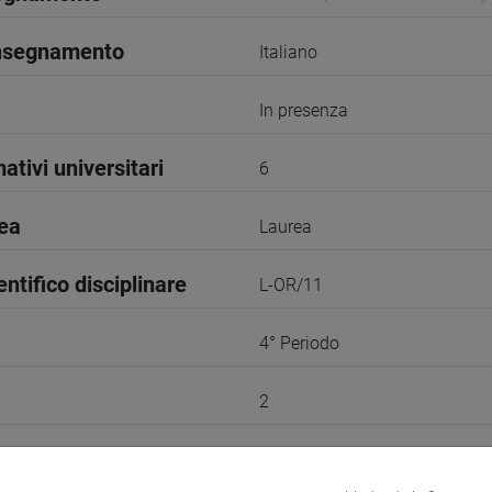
insegnamento
Italiano
In presenza
ativi universitari
6
rea
Laurea
entifico disciplinare
L-OR/11
4° Periodo
2
VENEZIA