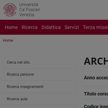
Università
Ca' Foscari
Venezia
Home
Ricerca
Didattica
Servizi
Terza miss
Home
ARC
Cerca nel sito
Ricerca persone
Anno acca
Ricerca insegnamenti
Titolo cors
Ricerca aule
Codice in