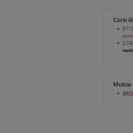
Corsi d
[FT1
arche
[LT4
medio
Mutua 
ARC