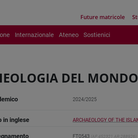
Future matricole
St
ione
Internazionale
Ateneo
Sostienici
HEOLOGIA DEL MONDO
demico
2024/2025
o in inglese
ARCHAEOLOGY OF THE ISLA
segnamento
FT0543
(AF:452321 AR:288926)