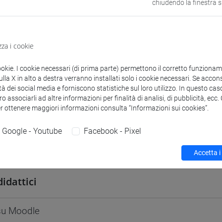
chiudendo la finestra 
odle
Link allo spazio del corso
zza i cookie
ookie. I cookie necessari (di prima parte) permettono il corretto funzionamen
la X in alto a destra verranno installati solo i cookie necessari. Se accons
 corsi di laurea
Programma
tà dei social media e forniscono statistiche sul loro utilizzo. In questo cas
o associarli ad altre informazioni per finalità di analisi, di pubblicità, ecc
er ottenere maggiori informazioni consulta “Informazioni sui cookies”.
Google - Youtube
Facebook - Pixel
 Cristina
- 30h Lezione
Accetta i
didattici
 su Moodle