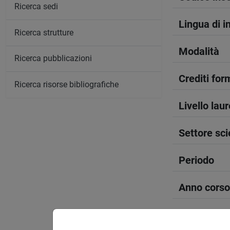
Ricerca sedi
Lingua di 
Ricerca strutture
Modalità
Ricerca pubblicazioni
Crediti form
Ricerca risorse bibliografiche
Livello lau
Settore sci
Periodo
Anno corso
Sede