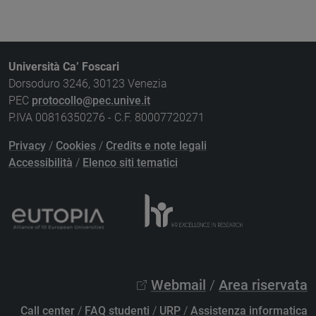
Università Ca’ Foscari
Dorsoduro 3246, 30123 Venezia
PEC
protocollo@pec.unive.it
P.IVA 00816350276 - C.F. 80007720271
Privacy
/
Cookies
/
Credits e note legali
Accessibilità
/
Elenco siti tematici
Webmail
/
Area riservata
Call center
/
FAQ studenti
/
URP
/
Assistenza informatica