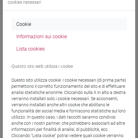
cookies necessari
Programma
Cookie
Docenti
Informazioni sui cookie
Lista cookies
BACCINI Giulia
- 30h Lezione
Questo sito web utilizza i cookie
Materiali didattici
Questo sito utilizza cookie. I cookie necessari (di prima parte)
permettono il corretto funzionamento del sito e di effettuare
Materiali su Moodle
analisi statistiche anonime. Cliccando sulla X in alto a destra
verranno installati solo i cookie necessari. Se acconsenti,
verranno installati anche altri cookie che abilitano le
funzionalità dei social media e forniscono statistiche sul loro
utilizzo. In questo caso, i dati raccolti saranno condivisi
Corsi di studio e percorsi
anche con i nostri partner, che potrebbero associarli ad altre
[LT40] LINGUE, CULTURE E SOCIETÀ DELL'ASIA
informazioni per finalità di analisi, di pubblicità, ecc.
E DELL'AFRICA MEDITERRANEA - Laurea
Cliccando “Lista cookie” potrai vedere quali cookie verranno