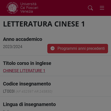
Università
Ca' Foscari
Venezia
LETTERATURA CINESE 1
Anno accademico
2023/2024
Programmi anni precedenti
Titolo corso in inglese
CHINESE LITERATURE 1
Codice insegnamento
LT003I
(AF:452597 AR:245830)
Lingua di insegnamento