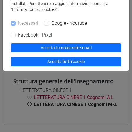
installati. Per ottenere maggiori informazioni consulta
cina
/
india e sud-est asiatico
“Informazioni sui cookies”.
Necessari
Google - Youtube
Facebook - Pixel
Insegnamenti mutuati
LETTERATURA CINESE 1 [LT003I]
Accetta i cookies selezionati
Accetta tutti i cookie
Struttura generale dell'insegnamento
LETTERATURA CINESE 1
LETTERATURA CINESE 1 Cognomi A-L
LETTERATURA CINESE 1 Cognomi M-Z