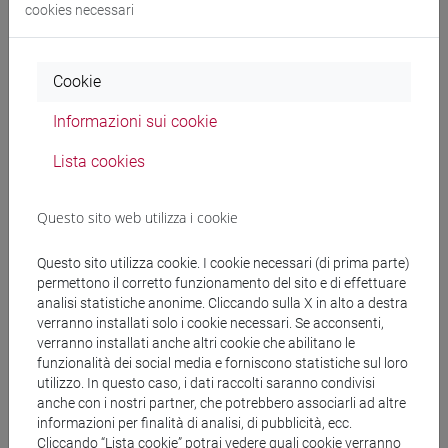
cookies necessari
Docenti
PICERNI Federico
- 30h Lezione
Cookie
Informazioni sui cookie
Materiali didattici
Lista cookies
Materiali su Moodle
Questo sito web utilizza i cookie
Questo sito utilizza cookie. I cookie necessari (di prima parte)
permettono il corretto funzionamento del sito e di effettuare
Corsi di studio e percorsi
analisi statistiche anonime. Cliccando sulla X in alto a destra
[LM20] LINGUE E CIVILTÀ DELL'ASIA E
verranno installati solo i cookie necessari. Se acconsenti,
DELL'AFRICA MEDITERRANEA - Laurea
verranno installati anche altri cookie che abilitano le
funzionalità dei social media e forniscono statistiche sul loro
magistrale (DM270)
utilizzo. In questo caso, i dati raccolti saranno condivisi
cina
anche con i nostri partner, che potrebbero associarli ad altre
informazioni per finalità di analisi, di pubblicità, ecc.
Cliccando “Lista cookie” potrai vedere quali cookie verranno