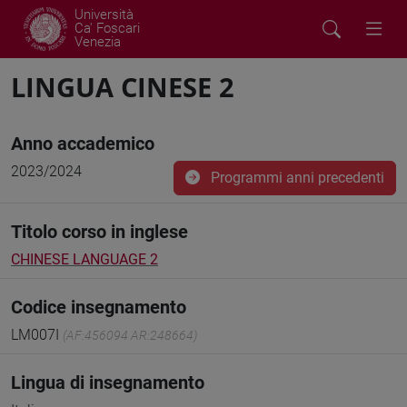
Università
Ca' Foscari
Venezia
LINGUA CINESE 2
Anno accademico
2023/2024
Programmi anni precedenti
Titolo corso in inglese
CHINESE LANGUAGE 2
Codice insegnamento
LM007I
(AF:456094 AR:248664)
Lingua di insegnamento