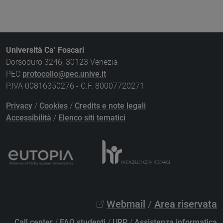
Università Ca’ Foscari
Dorsoduro 3246, 30123 Venezia
PEC
protocollo@pec.unive.it
P.IVA 00816350276 - C.F. 80007720271
Privacy
/
Cookies
/
Credits e note legali
Accessibilità
/
Elenco siti tematici
Webmail
/
Area riservata
Call center
/
FAQ studenti
/
URP
/
Assistenza informatica