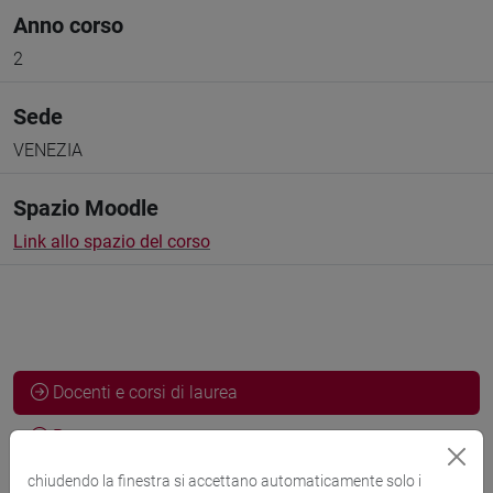
Anno corso
2
Sede
VENEZIA
Spazio Moodle
Link allo spazio del corso
Docenti e corsi di laurea
Programma
chiudendo la finestra si accettano automaticamente solo i