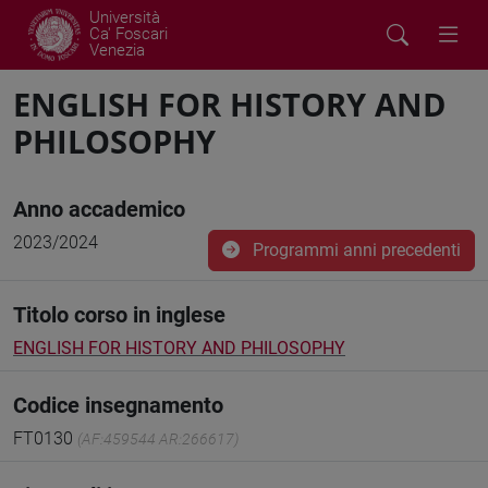
Università
Ca' Foscari
Venezia
ENGLISH FOR HISTORY AND
PHILOSOPHY
Anno accademico
2023/2024
Programmi anni precedenti
Titolo corso in inglese
ENGLISH FOR HISTORY AND PHILOSOPHY
Codice insegnamento
FT0130
(AF:459544 AR:266617)