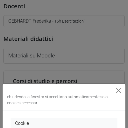
Docenti
GEBHARDT Frederika
- 15h Esercitazioni
Materiali didattici
Materiali su Moodle
Corsi di studio e percorsi
[FT2] FILOSOFIA - Laurea
percorso comune
chiudendo la finestra si accettano automaticamente solo i
cookies necessari
[FT3] LETTERE - Laurea
percorso comune
[FT5] STORIA - Laurea
Cookie
percorso comune