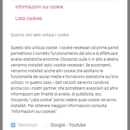
Informazioni sui cookie
Lista cookies
Insegnamenti mutuati
Questo sito web utilizza i cookie
ENGLISH FOR HISTORY AND PHILOSOPHY
[FT0130]
Questo sito utilizza cookie. I cookie necessari (di prima parte)
permettono il corretto funzionamento del sito e di effettuare
analisi statistiche anonime. Cliccando sulla X in alto a destra
verranno installati solo i cookie necessari. Se acconsenti,
verranno installati anche altri cookie che abilitano le
Struttura generale dell'insegnamento
funzionalità dei social media e forniscono statistiche sul loro
utilizzo. In questo caso, i dati raccolti saranno condivisi
LINGUA INGLESE
anche con i nostri partner, che potrebbero associarli ad altre
ACADEMIC WRITING
informazioni per finalità di analisi, di pubblicità, ecc.
Cliccando “Lista cookie” potrai vedere quali cookie verranno
ACADEMIC WRITING A
installati. Per ottenere maggiori informazioni consulta
ACADEMIC WRITING B
“Informazioni sui cookies”.
ACADEMIC WRITING C
ACADEMIC WRITING D
Necessari
Google - Youtube