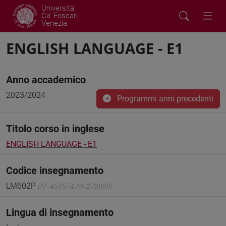
Università
Ca' Foscari
Venezia
ENGLISH LANGUAGE - E1
Anno accademico
2023/2024
Programmi anni precedenti
Titolo corso in inglese
ENGLISH LANGUAGE - E1
Codice insegnamento
LM602P
(AF:459574 AR:270999)
Lingua di insegnamento