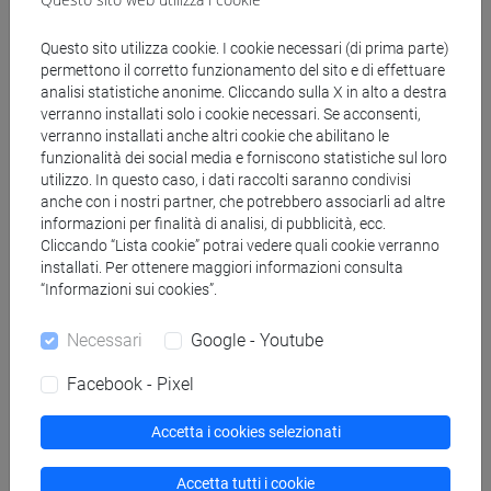
Genera calendario XLS
Questo sito utilizza cookie. I cookie necessari (di prima parte)
permettono il corretto funzionamento del sito e di effettuare
analisi statistiche anonime. Cliccando sulla X in alto a destra
Copia questo URL per importare gli orari nel tuo Google
verranno installati solo i cookie necessari. Se acconsenti,
Calendar:
verranno installati anche altri cookie che abilitano le
https://www.unive.it/data/ajax/Didattica/generaics?
funzionalità dei social media e forniscono statistiche sul loro
cache=-1&afid=459574
utilizzo. In questo caso, i dati raccolti saranno condivisi
anche con i nostri partner, che potrebbero associarli ad altre
informazioni per finalità di analisi, di pubblicità, ecc.
Cliccando “Lista cookie” potrai vedere quali cookie verranno
Orario settimanale
installati. Per ottenere maggiori informazioni consulta
“Informazioni sui cookies”.
Necessari
Google - Youtube
Giorno
Orario
Aula
Sede
Note
Facebook - Pixel
Accetta i cookies selezionati
Calendario lezioni
Accetta tutti i cookie