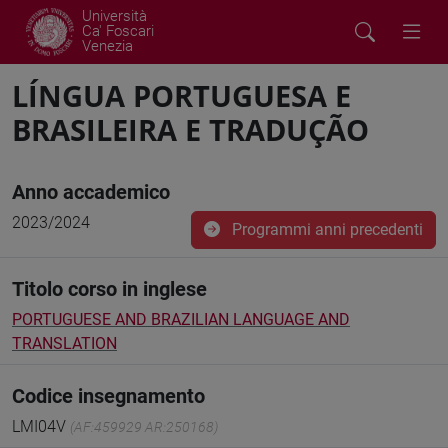
Università
Ca' Foscari
Venezia
LÍNGUA PORTUGUESA E
BRASILEIRA E TRADUÇÃO
Anno accademico
2023/2024
Programmi anni precedenti
Titolo corso in inglese
PORTUGUESE AND BRAZILIAN LANGUAGE AND
TRANSLATION
Codice insegnamento
LMI04V
(AF:459929 AR:250168)