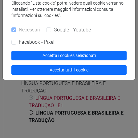
Cliccando “Lista cookie” potrai vedere quali cookie verranno
installati. Per ottenere maggiori informazioni consulta
“Informazioni sui cookies”.
Mutua da
Necessari
Google - Youtube
LÍNGUA PORTUGUESA E BRASILEIRA E
TRADUÇÃO [LMI04V]
Facebook - Pixel
Accetta i cookies selezionati
Accetta tutti i cookie
Struttura generale dell'insegnamento
LÍNGUA PORTUGUESA E BRASILEIRA E
TRADUÇÃO
LÍNGUA PORTUGUESA E BRASILEIRA E
TRADUÇAO - E1
LÍNGUA PORTUGUESA E BRASILEIRA E
TRADUÇÃO