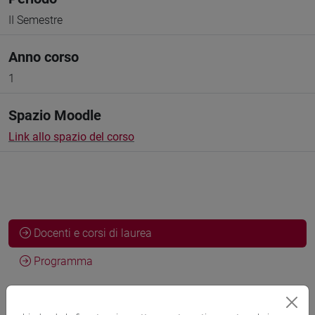
II Semestre
Anno corso
1
Spazio Moodle
Link allo spazio del corso
Docenti e corsi di laurea
Programma