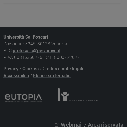
Università Ca’ Foscari
Dorsoduro 3246, 30123 Venezia
PEC
protocollo@pec.unive.it
P.IVA 00816350276 - C.F. 80007720271
Privacy
/
Cookies
/
Credits e note legali
Accessibilità
/
Elenco siti tematici
Webmail
/
Area riservata