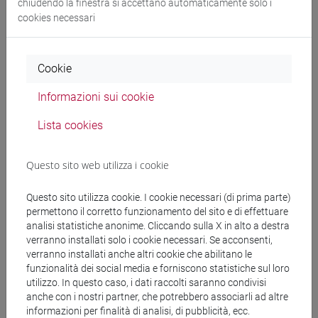
Docenti
chiudendo la finestra si accettano automaticamente solo i
cookies necessari
CASTAGNA Vanessa
- 30h Lezione
Cookie
Materiali didattici
Informazioni sui cookie
Lista cookies
Materiali su Moodle
Questo sito web utilizza i cookie
Corsi di studio e percorsi
Questo sito utilizza cookie. I cookie necessari (di prima parte)
permettono il corretto funzionamento del sito e di effettuare
[LM3] LINGUE E LETTERATURE EUROPEE,
analisi statistiche anonime. Cliccando sulla X in alto a destra
AMERICANE E POSTCOLONIALI - Laurea
verranno installati solo i cookie necessari. Se acconsenti,
magistrale (DM270)
verranno installati anche altri cookie che abilitano le
funzionalità dei social media e forniscono statistiche sul loro
letterature e culture
/
estudios ibéricos e
utilizzo. In questo caso, i dati raccolti saranno condivisi
iberoamericanos
anche con i nostri partner, che potrebbero associarli ad altre
informazioni per finalità di analisi, di pubblicità, ecc.