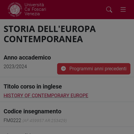
Università
Ca' Foscari
Venezia
STORIA DELL'EUROPA
CONTEMPORANEA
Anno accademico
2023/2024
Programmi anni precedenti
Titolo corso in inglese
HISTORY OF CONTEMPORARY EUROPE
Codice insegnamento
FM0222
(AF:459957 AR:253429)