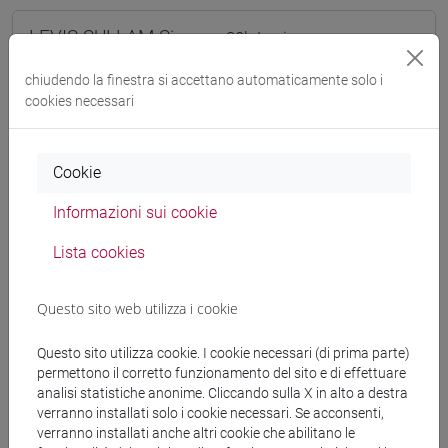
LEVIS SULLAM Simon
- 30h Lezione
chiudendo la finestra si accettano automaticamente solo i
Materiali didattici
cookies necessari
Materiali su Moodle
Cookie
Informazioni sui cookie
Corsi di studio e percorsi
Lista cookies
[FM10] ANTROPOLOGIA CULTURALE,
Questo sito web utilizza i cookie
ETNOLOGIA, ETNOLINGUISTICA - Laurea
magistrale (DM270)
Questo sito utilizza cookie. I cookie necessari (di prima parte)
antropologia dell'ambiente
permettono il corretto funzionamento del sito e di effettuare
[FM4] FILOLOGIA E LETTERATURA ITALIANA -
analisi statistiche anonime. Cliccando sulla X in alto a destra
Laurea magistrale (DM270)
verranno installati solo i cookie necessari. Se acconsenti,
moderno-contemporaneo
verranno installati anche altri cookie che abilitano le