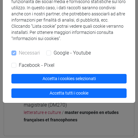
[FM40] FILOLOGIA, LINGUISTICA E
funzionalità dei social media e forniscono statistiche sul loro
utilizzo. In questo caso, i dati raccolti saranno condivisi
LETTERATURA ITALIANA - Laurea magistrale
anche con i nostri partner, che potrebbero associarli ad altre
(DM270)
informazioni per finalità di analisi, di pubblicità, ecc.
europeo
Cliccando “Lista cookie” potrai vedere quali cookie verranno
[FM7] STORIA DAL MEDIOEVO ALL'ETÀ
installati. Per ottenere maggiori informazioni consulta
CONTEMPORANEA - Laurea magistrale
“Informazioni sui cookies”.
(DM270)
Necessari
Google - Youtube
percorso comune
[FM9] STORIA DELLE ARTI E CONSERVAZIONE
Facebook - Pixel
DEI BENI ARTISTICI - Laurea magistrale
(DM270)
Accetta i cookies selezionati
contemporaneo
[LM3] LINGUE E LETTERATURE EUROPEE,
Accetta tutti i cookie
AMERICANE E POSTCOLONIALI - Laurea
magistrale (DM270)
letterature e culture
/
master europeén en etudes
françaises et francophones