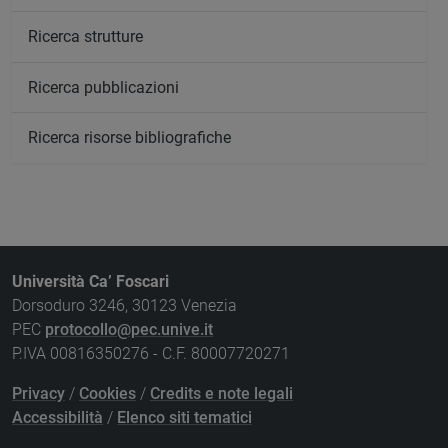
Ricerca strutture
Ricerca pubblicazioni
Ricerca risorse bibliografiche
Università Ca’ Foscari
Dorsoduro 3246, 30123 Venezia
PEC
protocollo@pec.unive.it
P.IVA 00816350276 - C.F. 80007720271
Privacy
/
Cookies
/
Credits e note legali
Accessibilità
/
Elenco siti tematici