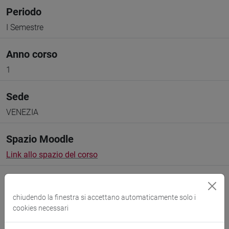
Periodo
I Semestre
Anno corso
1
Sede
VENEZIA
Spazio Moodle
Link allo spazio del corso
chiudendo la finestra si accettano automaticamente solo i
cookies necessari
Docenti e corsi di laurea