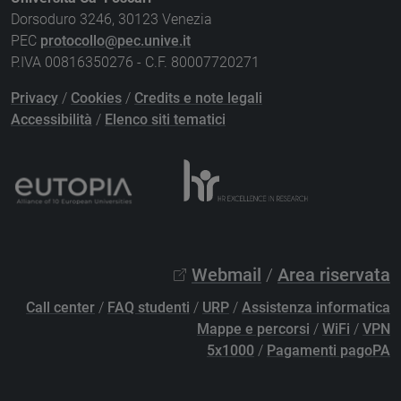
Dorsoduro 3246, 30123 Venezia
PEC
protocollo@pec.unive.it
P.IVA 00816350276 - C.F. 80007720271
Privacy
/
Cookies
/
Credits e note legali
Accessibilità
/
Elenco siti tematici
Webmail
/
Area riservata
Call center
/
FAQ studenti
/
URP
/
Assistenza informatica
Mappe e percorsi
/
WiFi
/
VPN
5x1000
/
Pagamenti pagoPA