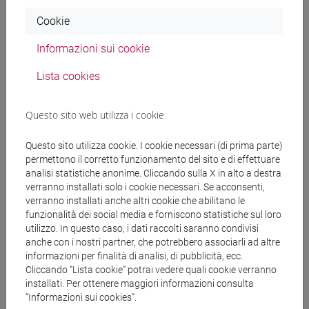
Cookie
Programma
Informazioni sui cookie
Docenti
Lista cookies
Questo sito web utilizza i cookie
BRUGE' Laura
- 30h Lezione
Questo sito utilizza cookie. I cookie necessari (di prima parte)
permettono il corretto funzionamento del sito e di effettuare
Materiali didattici
analisi statistiche anonime. Cliccando sulla X in alto a destra
verranno installati solo i cookie necessari. Se acconsenti,
verranno installati anche altri cookie che abilitano le
Materiali su Moodle
funzionalità dei social media e forniscono statistiche sul loro
utilizzo. In questo caso, i dati raccolti saranno condivisi
anche con i nostri partner, che potrebbero associarli ad altre
informazioni per finalità di analisi, di pubblicità, ecc.
Corsi di studio e percorsi
Cliccando “Lista cookie” potrai vedere quali cookie verranno
installati. Per ottenere maggiori informazioni consulta
[LT10] LINGUE, CIVILTÀ E SCIENZE DEL
“Informazioni sui cookies”.
LINGUAGGIO - Laurea