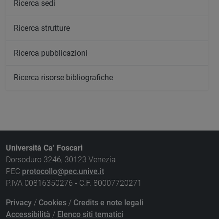
Ricerca sedi
Ricerca strutture
Ricerca pubblicazioni
Ricerca risorse bibliografiche
Università Ca’ Foscari
Dorsoduro 3246, 30123 Venezia
PEC
protocollo@pec.unive.it
P.IVA 00816350276 - C.F. 80007720271
Privacy
/
Cookies
/
Credits e note legali
Accessibilità
/
Elenco siti tematici