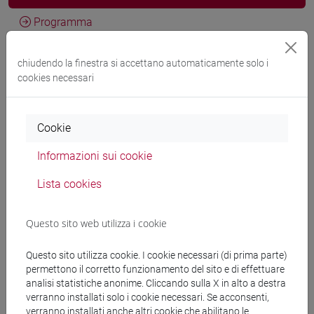
Programma
chiudendo la finestra si accettano automaticamente solo i
Docenti
cookies necessari
LEE Sang Suk
- 30h Lezione
Cookie
Informazioni sui cookie
Materiali didattici
Lista cookies
Materiali su Moodle
Questo sito web utilizza i cookie
Questo sito utilizza cookie. I cookie necessari (di prima parte)
Corsi di studio e percorsi
permettono il corretto funzionamento del sito e di effettuare
analisi statistiche anonime. Cliccando sulla X in alto a destra
[LT40] LINGUE, CULTURE E SOCIETÀ DELL'ASIA
verranno installati solo i cookie necessari. Se acconsenti,
E DELL'AFRICA MEDITERRANEA - Laurea
verranno installati anche altri cookie che abilitano le