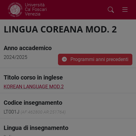
Università
Ca' Foscari
Venezia
LINGUA COREANA MOD. 2
Anno accademico
2024/2025
Programmi anni precedenti
Titolo corso in inglese
KOREAN LANGUAGE MOD.2
Codice insegnamento
LT001J
(AF:462800 AR:251764)
Lingua di insegnamento