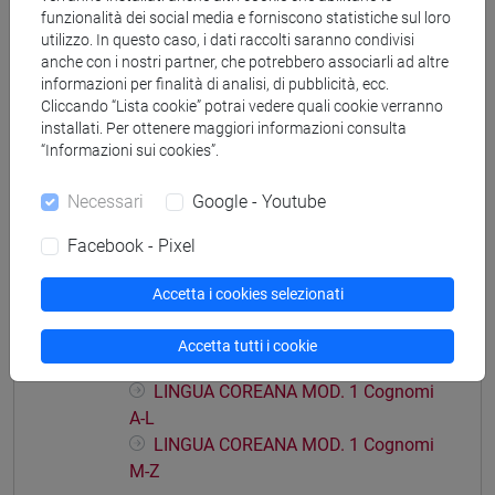
funzionalità dei social media e forniscono statistiche sul loro
cina
/
giappone
utilizzo. In questo caso, i dati raccolti saranno condivisi
anche con i nostri partner, che potrebbero associarli ad altre
informazioni per finalità di analisi, di pubblicità, ecc.
Cliccando “Lista cookie” potrai vedere quali cookie verranno
installati. Per ottenere maggiori informazioni consulta
Mutua da
“Informazioni sui cookies”.
LINGUA COREANA MOD. 2 [LT001J]
Necessari
Google - Youtube
Facebook - Pixel
Accetta i cookies selezionati
Struttura generale dell'insegnamento
LINGUA COREANA
Accetta tutti i cookie
LINGUA COREANA MOD. 1
LINGUA COREANA MOD. 1 Cognomi
A-L
LINGUA COREANA MOD. 1 Cognomi
M-Z