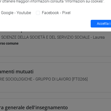
er ottenere maggiori informazioni consulta “Informazioni sui cookies”.
 su Moodle
Google - Youtube
Facebook - Pixel
Accetta i
i studio e percorsi
] SCIENZE DELLA SOCIETÀ E DEL SERVIZIO SOCIALE - Laurea
orso comune
amenti mutuati
IE SOCIOLOGICHE - GRUPPO DI LAVORO [FT0266]
ra generale dell'insegnamento