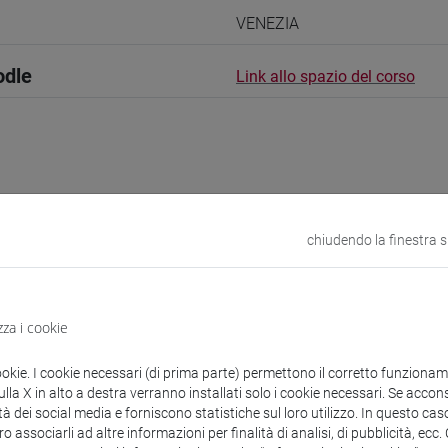
VENEZIA
odle
Link allo spazio del corso
 corsi di laurea
Programma
chiudendo la finestra 
zza i cookie
Letizia
- 10h Lezione
ookie. I cookie necessari (di prima parte) permettono il corretto funzionamen
la X in alto a destra verranno installati solo i cookie necessari. Se accons
tà dei social media e forniscono statistiche sul loro utilizzo. In questo cas
didattici
o associarli ad altre informazioni per finalità di analisi, di pubblicità, ecc