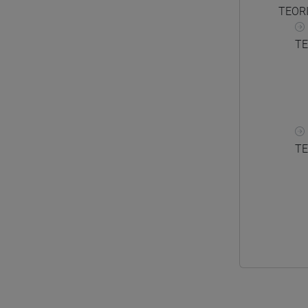
TEOR
TE
TE