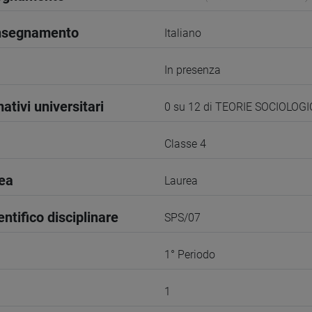
insegnamento
Italiano
In presenza
ativi universitari
0 su 12 di TEORIE SOCIOLOG
Classe 4
rea
Laurea
entifico disciplinare
SPS/07
1° Periodo
1