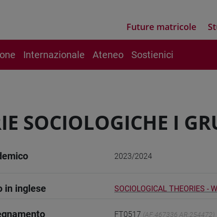
Future matricole
St
ione
Internazionale
Ateneo
Sostienici
IE SOCIOLOGICHE I G
demico
2023/2024
o in inglese
SOCIOLOGICAL THEORIES - 
segnamento
FT0517
(AF:467336 AR:254472)