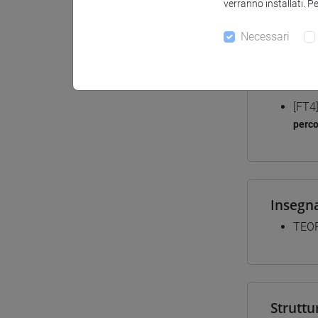
verranno installati. P
Materiali
Necessari
Corsi d
[FT4
perc
Insegn
TEOR
Struttu