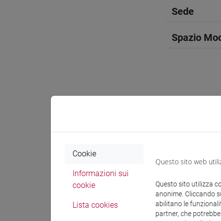
Sede
Spazio Mo
Docenti e
Docenti
Cookie
Questo sito web utili
PALUMBO 
Informazioni sui
Questo sito utilizza c
cookie
anonime. Cliccando sul
abilitano le funzionali
Materiali 
Lista cookies
partner, che potrebber