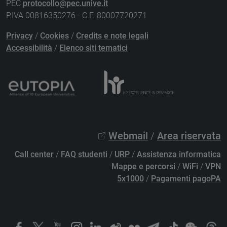
PEC
protocollo@pec.unive.it
P.IVA 00816350276 - C.F. 80007720271
Privacy
/
Cookies
/
Credits e note legali
Accessibilità
/
Elenco siti tematici
Webmail
/
Area riservata
Call center
/
FAQ studenti
/
URP
/
Assistenza informatica
Mappe e percorsi
/
WiFi
/
VPN
5x1000
/
Pagamenti pagoPA