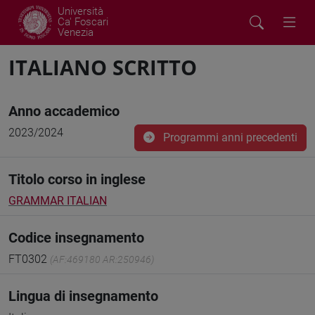
Università
Ca' Foscari
Venezia
ITALIANO SCRITTO
Anno accademico
2023/2024
Programmi anni precedenti
Titolo corso in inglese
GRAMMAR ITALIAN
Codice insegnamento
FT0302
(AF:469180 AR:250946)
Lingua di insegnamento