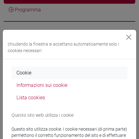
Programma
Docenti
chiudendo la finestra si accettano automaticamente solo i
cookies necessari
TREMONTI Luisanna
- 30h Lezione
Materiali didattici
Cookie
Informazioni sui cookie
Materiali su Moodle
Lista cookies
Questo sito web utilizza i cookie
Corsi di studio e percorsi
[FT1] CONSERVAZIONE E GESTIONE DEI BENI
Questo sito utilizza cookie. I cookie necessari (di prima parte)
permettono il corretto funzionamento del sito e di effettuare
E DELLE ATTIVITÀ CULTURALI - Laurea