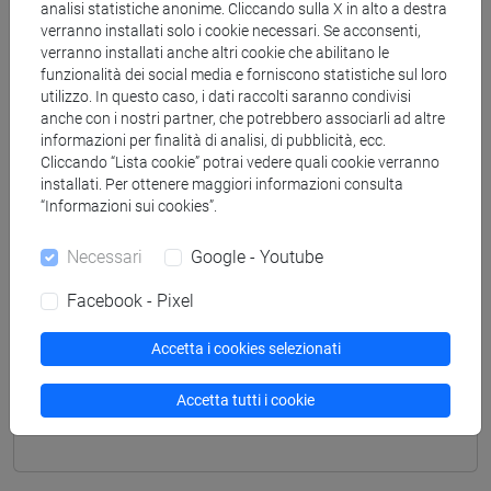
analisi statistiche anonime. Cliccando sulla X in alto a destra
percorso comune
verranno installati solo i cookie necessari. Se acconsenti,
[FT2] FILOSOFIA - Laurea
verranno installati anche altri cookie che abilitano le
percorso comune
funzionalità dei social media e forniscono statistiche sul loro
[FT3] LETTERE - Laurea
utilizzo. In questo caso, i dati raccolti saranno condivisi
anche con i nostri partner, che potrebbero associarli ad altre
percorso comune
informazioni per finalità di analisi, di pubblicità, ecc.
[FT4] SCIENZE DELLA SOCIETÀ E DEL
Cliccando “Lista cookie” potrai vedere quali cookie verranno
SERVIZIO SOCIALE - Laurea
installati. Per ottenere maggiori informazioni consulta
percorso comune
“Informazioni sui cookies”.
[FT5] STORIA - Laurea
Necessari
Google - Youtube
percorso comune
Facebook - Pixel
Accetta i cookies selezionati
Mutua da
Accetta tutti i cookie
ITALIANO SCRITTO [FT0302]