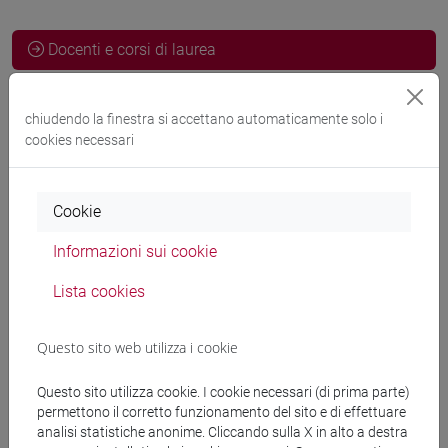
Docenti e corsi di laurea
Programma
chiudendo la finestra si accettano automaticamente solo i
cookies necessari
Docenti
Cookie
RIGONI Ugo
- 30h Lezione
Informazioni sui cookie
Lista cookies
Materiali didattici
Questo sito web utilizza i cookie
Materiali su Moodle
Questo sito utilizza cookie. I cookie necessari (di prima parte)
permettono il corretto funzionamento del sito e di effettuare
analisi statistiche anonime. Cliccando sulla X in alto a destra
Corsi di studio e percorsi