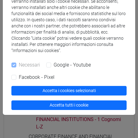
verranno installati solo i cookie necessari. Se acconsenti,
verranno installati anche altri cookie che abilitano le
[ET11] ECONOMIA AZIENDALE - Laurea
funzionalità dei social media e forniscono statistiche sul loro
business administration and management
utilizzo. In questo caso, i dati raccolti saranno condivisi
anche con i nostri partner, che potrebbero associarli ad altre
informazioni per finalità di analisi, di pubblicità, ecc.
Cliccando “Lista cookie” potrai vedere quali cookie verranno
installati. Per ottenere maggiori informazioni consulta
Struttura generale dell'insegnamento
“Informazioni sui cookies”.
CORPORATE FINANCE AND FINANCIAL
Necessari
Google - Youtube
INSTITUTIONS
CORPORATE FINANCE AND FINANCIAL
Facebook - Pixel
INSTITUTIONS - 1
CORPORATE FINANCE AND
Accetta i cookies selezionati
FINANCIAL INSTITUTIONS - 1 Cognomi
A-K
Accetta tutti i cookie
CORPORATE FINANCE AND
FINANCIAL INSTITUTIONS - 1 Cognomi
L-Z
CORPORATE FINANCE AND FINANCIAL