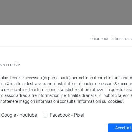
 corsi di laurea
Programma
chiudendo la finestra 
zza i cookie
Diego
- 20h Laboratorio
ookie. I cookie necessari (di prima parte) permettono il corretto funzionamen
la X in alto a destra verranno installati solo i cookie necessari. Se accons
tà dei social media e forniscono statistiche sul loro utilizzo. In questo cas
didattici
o associarli ad altre informazioni per finalità di analisi, di pubblicità, ecc
er ottenere maggiori informazioni consulta “Informazioni sui cookies”.
 su Moodle
Google - Youtube
Facebook - Pixel
Accetta i