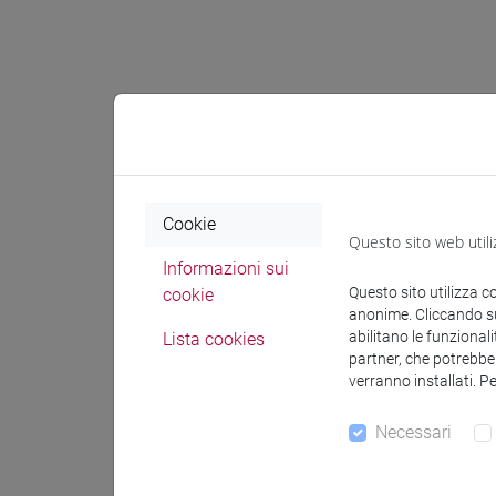
Docenti e
Docenti
Cookie
Questo sito web utili
Informazioni sui
CALAON 
Questo sito utilizza c
cookie
anonime. Cliccando sul
abilitano le funzionali
Lista cookies
Materiali 
partner, che potrebber
verranno installati. P
Materiali
Necessari