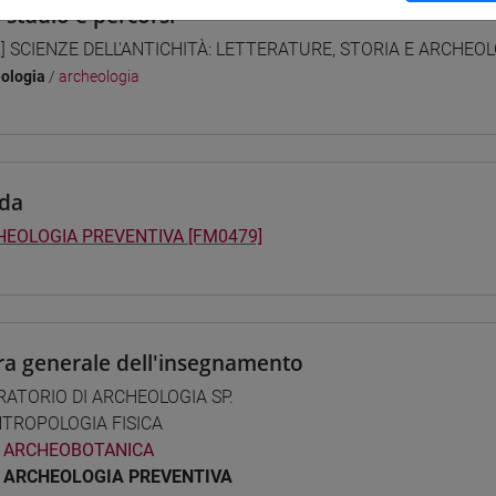
i studio e percorsi
] SCIENZE DELL'ANTICHITÀ: LETTERATURE, STORIA E ARCHEOLO
ologia
/
archeologia
da
HEOLOGIA PREVENTIVA [FM0479]
ra generale dell'insegnamento
ATORIO DI ARCHEOLOGIA SP.
TROPOLOGIA FISICA
ARCHEOBOTANICA
ARCHEOLOGIA PREVENTIVA