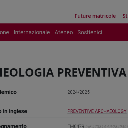
Future matricole
St
ione
Internazionale
Ateneo
Sostienici
EOLOGIA PREVENTIVA
demico
2024/2025
o in inglese
PREVENTIVE ARCHAEOLOGY
segnamento
FM0479
(AF:473314 AR:284940)