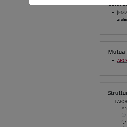
Corsi d
[FM2
arche
Mutua 
ARC
Struttu
LABOR
AN