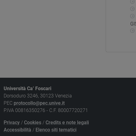
GI
Università Ca’ Foscari
Dorsoduro 3246, 30123 Venezia
PEC
protocollo@pec.unive.it
P.IVA 00816350276 - C.F. 80007720271
Privacy
/
Cookies
/
Credits e note legali
Accessibilità
/
Elenco siti tematici