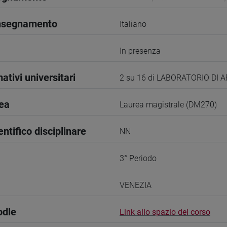
insegnamento
Italiano
In presenza
ativi universitari
2 su 16 di LABORATORIO DI 
rea
Laurea magistrale (DM270)
entifico disciplinare
NN
3° Periodo
VENEZIA
odle
Link allo spazio del corso