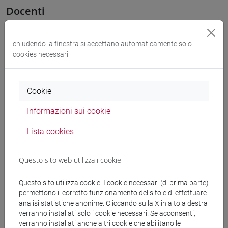
Docenti
OZKAN GURSES Meral
- 30h Esercitazioni
chiudendo la finestra si accettano automaticamente solo i
cookies necessari
Materiali didattici
Cookie
Materiali su Moodle
Informazioni sui cookie
Lista cookies
Corsi di studio e percorsi
Questo sito web utilizza i cookie
[LT40] LINGUE, CULTURE E SOCIETÀ DELL'ASIA
E DELL'AFRICA MEDITERRANEA - Laurea
Questo sito utilizza cookie. I cookie necessari (di prima parte)
medio oriente e africa
/
eurasia
/
giappone
/
cina
/
permettono il corretto funzionamento del sito e di effettuare
analisi statistiche anonime. Cliccando sulla X in alto a destra
corea
/
subcontinente indiano
/
giappone
/
cina
/
verranno installati solo i cookie necessari. Se acconsenti,
corea
verranno installati anche altri cookie che abilitano le