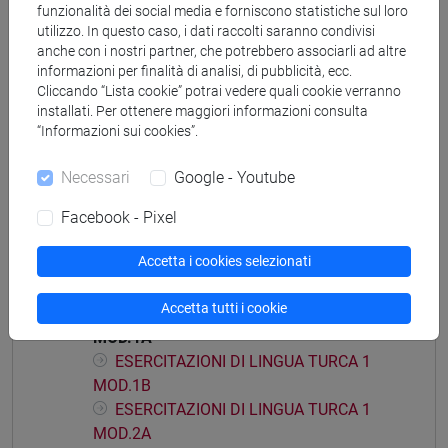
funzionalità dei social media e forniscono statistiche sul loro
utilizzo. In questo caso, i dati raccolti saranno condivisi
anche con i nostri partner, che potrebbero associarli ad altre
informazioni per finalità di analisi, di pubblicità, ecc.
Mutua da
Cliccando “Lista cookie” potrai vedere quali cookie verranno
installati. Per ottenere maggiori informazioni consulta
ESERCITAZIONI DI LINGUA TURCA 1 MOD.1A
“Informazioni sui cookies”.
[LT0054]
Necessari
Google - Youtube
Facebook - Pixel
Struttura generale dell'insegnamento
Accetta i cookies selezionati
LINGUA TURCA 1
Accetta tutti i cookie
ESERCITAZIONI DI LINGUA TURCA 1
MOD.1A
ESERCITAZIONI DI LINGUA TURCA 1
MOD.1B
ESERCITAZIONI DI LINGUA TURCA 1
MOD.2A