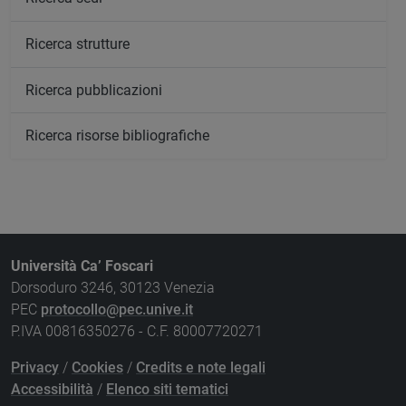
Ricerca strutture
Ricerca pubblicazioni
Ricerca risorse bibliografiche
Università Ca’ Foscari
Dorsoduro 3246, 30123 Venezia
PEC
protocollo@pec.unive.it
P.IVA 00816350276 - C.F. 80007720271
Privacy
/
Cookies
/
Credits e note legali
Accessibilità
/
Elenco siti tematici