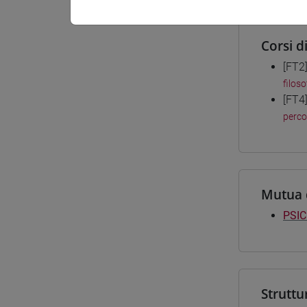
Corsi d
[FT2
filos
[FT4
perc
Mutua 
PSIC
Struttu