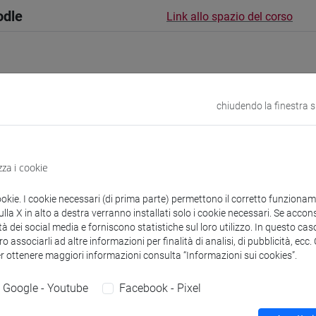
odle
Link allo spazio del corso
chiudendo la finestra 
 corsi di laurea
Programma
zza i cookie
ookie. I cookie necessari (di prima parte) permettono il corretto funzionamen
I Alessandra Cecilia
- 10h Lezione
la X in alto a destra verranno installati solo i cookie necessari. Se accons
tà dei social media e forniscono statistiche sul loro utilizzo. In questo cas
o associarli ad altre informazioni per finalità di analisi, di pubblicità, ecc
didattici
er ottenere maggiori informazioni consulta “Informazioni sui cookies”.
Google - Youtube
Facebook - Pixel
 su Moodle