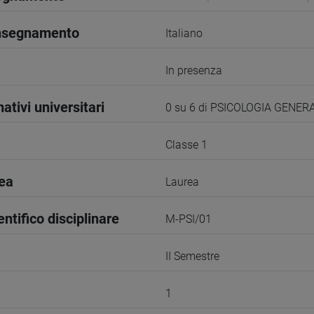
insegnamento
Italiano
In presenza
ativi universitari
0 su 6 di PSICOLOGIA GENERA
Classe 1
rea
Laurea
entifico disciplinare
M-PSI/01
II Semestre
1