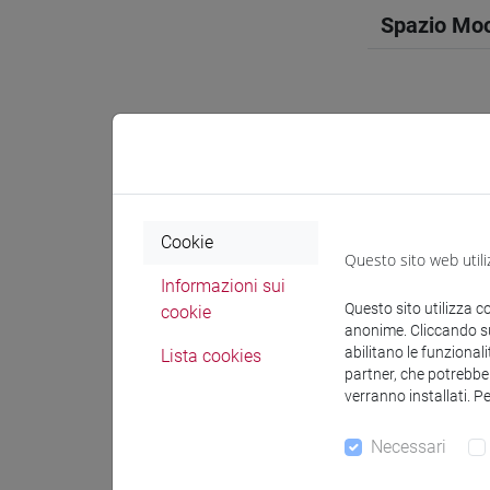
Spazio Mo
Docenti e
Cookie
Docenti
Questo sito web utili
Informazioni sui
Questo sito utilizza c
cookie
JACOMUZZ
anonime. Cliccando sul
abilitano le funzionali
Lista cookies
partner, che potrebber
Materiali 
verranno installati. P
Necessari
Materiali