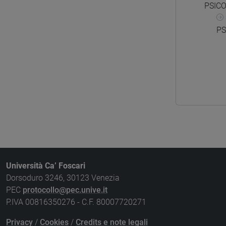
PSICO
PS
Università Ca’ Foscari
Dorsoduro 3246, 30123 Venezia
PEC
protocollo@pec.unive.it
P.IVA 00816350276 - C.F. 80007720271
Privacy
/
Cookies
/
Credits e note legali