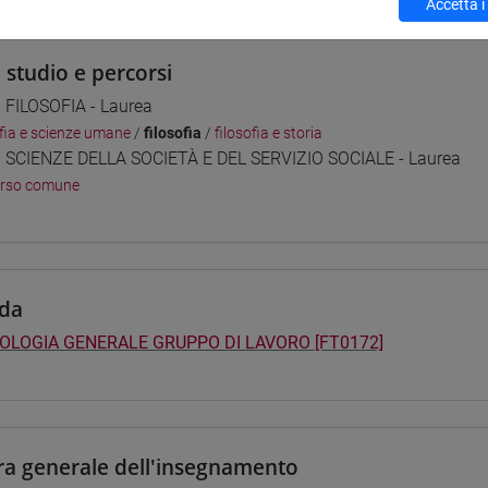
Accetta i
i studio e percorsi
] FILOSOFIA - Laurea
ofia e scienze umane
/
filosofia
/
filosofia e storia
] SCIENZE DELLA SOCIETÀ E DEL SERVIZIO SOCIALE - Laurea
orso comune
da
OLOGIA GENERALE GRUPPO DI LAVORO [FT0172]
ra generale dell'insegnamento