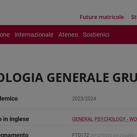
Future matricole
St
ione
Internazionale
Ateneo
Sostienici
OLOGIA GENERALE GR
demico
2023/2024
o in inglese
GENERAL PSYCHOLOGY - W
segnamento
FT0172
(AF:475920 AR:254496)