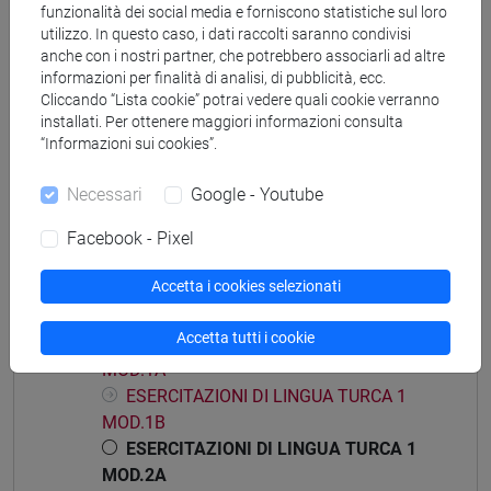
funzionalità dei social media e forniscono statistiche sul loro
utilizzo. In questo caso, i dati raccolti saranno condivisi
anche con i nostri partner, che potrebbero associarli ad altre
informazioni per finalità di analisi, di pubblicità, ecc.
Mutua da
Cliccando “Lista cookie” potrai vedere quali cookie verranno
installati. Per ottenere maggiori informazioni consulta
ESERCITAZIONI DI LINGUA TURCA 1 MOD.2A
“Informazioni sui cookies”.
[LT0054]
Necessari
Google - Youtube
Facebook - Pixel
Struttura generale dell'insegnamento
Accetta i cookies selezionati
LINGUA TURCA 1
Accetta tutti i cookie
ESERCITAZIONI DI LINGUA TURCA 1
MOD.1A
ESERCITAZIONI DI LINGUA TURCA 1
MOD.1B
ESERCITAZIONI DI LINGUA TURCA 1
MOD.2A