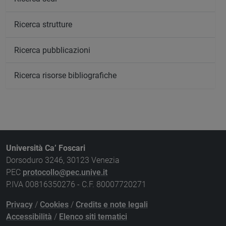
Ricerca strutture
Ricerca pubblicazioni
Ricerca risorse bibliografiche
Università Ca’ Foscari
Dorsoduro 3246, 30123 Venezia
PEC
protocollo@pec.unive.it
P.IVA 00816350276 - C.F. 80007720271
Privacy
/
Cookies
/
Credits e note legali
Accessibilità
/
Elenco siti tematici