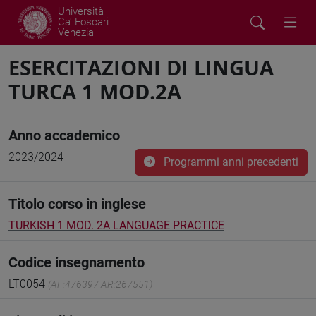
Università
Ca' Foscari
Venezia
ESERCITAZIONI DI LINGUA
TURCA 1 MOD.2A
Anno accademico
2023/2024
Programmi anni precedenti
Titolo corso in inglese
TURKISH 1 MOD. 2A LANGUAGE PRACTICE
Codice insegnamento
LT0054
(AF:476397 AR:267551)