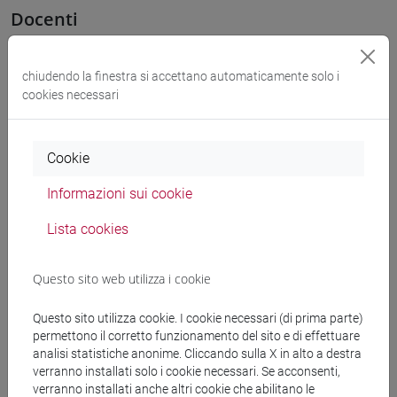
Docenti
OZKAN GURSES Meral
- 30h Esercitazioni
chiudendo la finestra si accettano automaticamente solo i
cookies necessari
Materiali didattici
Cookie
Materiali su Moodle
Informazioni sui cookie
Lista cookies
Corsi di studio e percorsi
Questo sito web utilizza i cookie
[LT40] LINGUE, CULTURE E SOCIETÀ DELL'ASIA
E DELL'AFRICA MEDITERRANEA - Laurea
Questo sito utilizza cookie. I cookie necessari (di prima parte)
medio oriente e africa
/
eurasia
/
giappone
/
cina
/
permettono il corretto funzionamento del sito e di effettuare
analisi statistiche anonime. Cliccando sulla X in alto a destra
corea
/
subcontinente indiano
/
cina
/
giappone
/
verranno installati solo i cookie necessari. Se acconsenti,
corea
verranno installati anche altri cookie che abilitano le