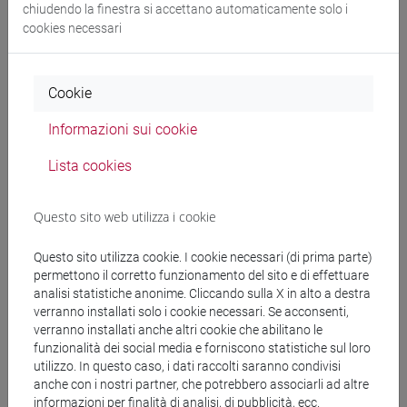
chiudendo la finestra si accettano automaticamente solo i
cookies necessari
Docenti
Cookie
OLIVI Marco
- 30h Lezione
Informazioni sui cookie
Lista cookies
Materiali didattici
Questo sito web utilizza i cookie
Materiali su Moodle
Questo sito utilizza cookie. I cookie necessari (di prima parte)
permettono il corretto funzionamento del sito e di effettuare
analisi statistiche anonime. Cliccando sulla X in alto a destra
Corsi di studio e percorsi
verranno installati solo i cookie necessari. Se acconsenti,
verranno installati anche altri cookie che abilitano le
[FT1] CONSERVAZIONE E GESTIONE DEI BENI
funzionalità dei social media e forniscono statistiche sul loro
E DELLE ATTIVITÀ CULTURALI - Laurea
utilizzo. In questo caso, i dati raccolti saranno condivisi
percorso comune
anche con i nostri partner, che potrebbero associarli ad altre
[FT5] STORIA - Laurea
informazioni per finalità di analisi, di pubblicità, ecc.