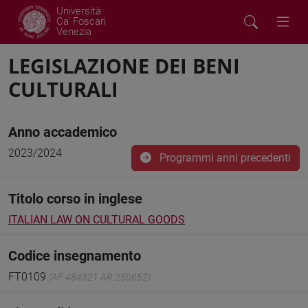
Università
Ca' Foscari
Venezia
LEGISLAZIONE DEI BENI
CULTURALI
Anno accademico
2023/2024
Programmi anni precedenti
Titolo corso in inglese
ITALIAN LAW ON CULTURAL GOODS
Codice insegnamento
FT0109
(AF:484321 AR:250652)