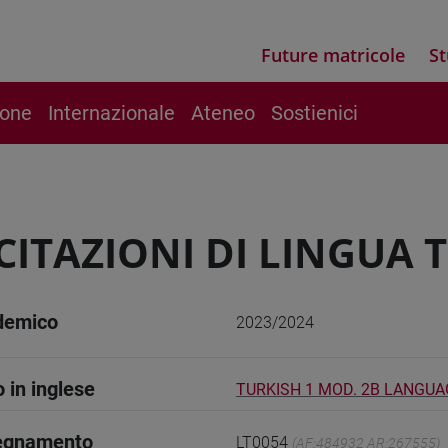
Future matricole
St
ione
Internazionale
Ateneo
Sostienici
CITAZIONI DI LINGUA 
demico
2023/2024
o in inglese
TURKISH 1 MOD. 2B LANGUA
segnamento
LT0054
(AF:484932 AR:267555)