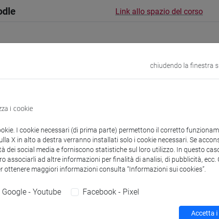
odle
Link allo spazio del corso
chiudendo la finestra 
 corsi di laurea
zza i cookie
ookie. I cookie necessari (di prima parte) permettono il corretto funzionamen
la X in alto a destra verranno installati solo i cookie necessari. Se accons
URSES Meral
- 30h Esercitazioni
tà dei social media e forniscono statistiche sul loro utilizzo. In questo cas
o associarli ad altre informazioni per finalità di analisi, di pubblicità, ecc
er ottenere maggiori informazioni consulta “Informazioni sui cookies”.
didattici
Google - Youtube
Facebook - Pixel
 su Moodle
Accetta i