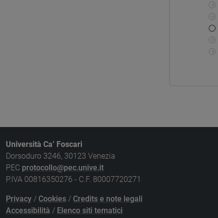
Università Ca’ Foscari
Dorsoduro 3246, 30123 Venezia
PEC
protocollo@pec.unive.it
P.IVA 00816350276 - C.F. 80007720271
Privacy
/
Cookies
/
Credits e note legali
Accessibilità
/
Elenco siti tematici