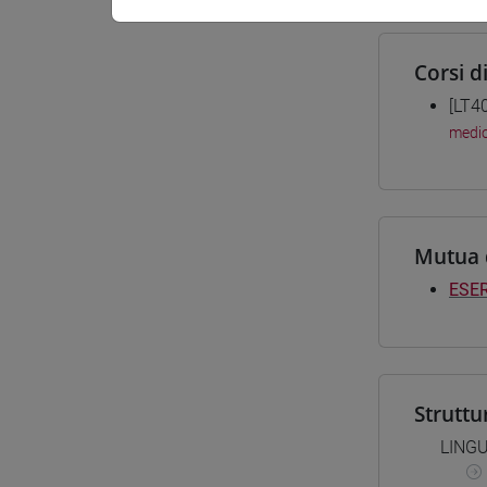
Corsi d
[LT4
medio
Mutua 
ESER
Struttu
LING