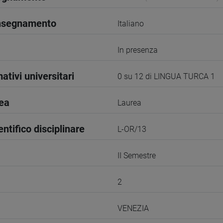
insegnamento
Italiano
In presenza
ativi universitari
0 su 12 di LINGUA TURCA 1
rea
Laurea
entifico disciplinare
L-OR/13
II Semestre
2
VENEZIA