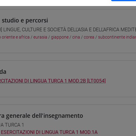
i studio e percorsi
0] LINGUE, CULTURE E SOCIETÀ DELL'ASIA E DELL'AFRICA MEDI
 oriente e africa
/
eurasia
/
giappone
/
cina
/
corea
/
subcontinente india
da
CITAZIONI DI LINGUA TURCA 1 MOD.2B [LT0054]
ra generale dell'insegnamento
UA TURCA 1
ESERCITAZIONI DI LINGUA TURCA 1 MOD.1A