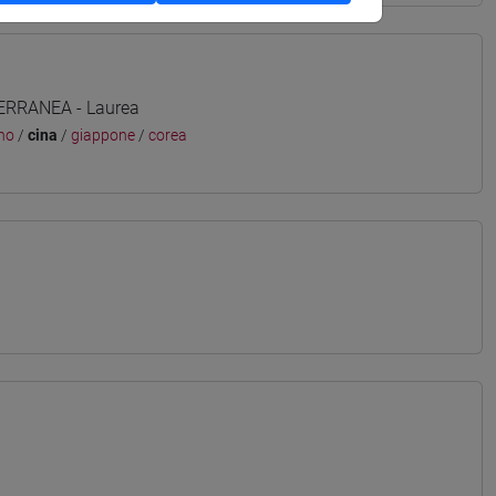
TERRANEA - Laurea
no
/
cina
/
giappone
/
corea