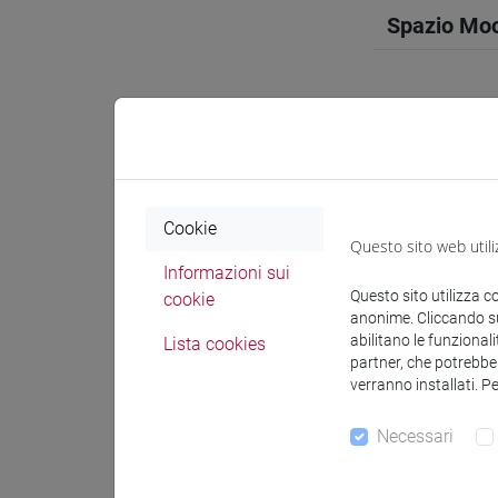
Spazio Mo
Docenti e
Cookie
Questo sito web utili
Docenti
Informazioni sui
Questo sito utilizza c
cookie
anonime. Cliccando sul
OZKAN G
abilitano le funzionali
Lista cookies
partner, che potrebber
verranno installati. P
Materiali 
Necessari
Materiali