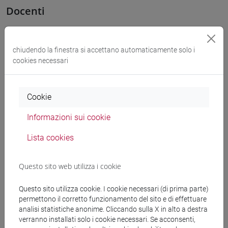
Docenti
OZKAN GURSES Meral
- 30h Esercitazioni
chiudendo la finestra si accettano automaticamente solo i
cookies necessari
Materiali didattici
Cookie
Materiali su Moodle
Informazioni sui cookie
Lista cookies
Corsi di studio e percorsi
Questo sito web utilizza i cookie
[LT40] LINGUE, CULTURE E SOCIETÀ DELL'ASIA
E DELL'AFRICA MEDITERRANEA - Laurea
Questo sito utilizza cookie. I cookie necessari (di prima parte)
subcontinente indiano
/
vicino e medio oriente
/
permettono il corretto funzionamento del sito e di effettuare
medio oriente e africa
/
eurasia
analisi statistiche anonime. Cliccando sulla X in alto a destra
verranno installati solo i cookie necessari. Se acconsenti,