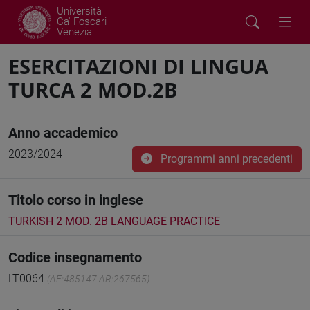
Università
Ca' Foscari
Venezia
ESERCITAZIONI DI LINGUA
TURCA 2 MOD.2B
Anno accademico
2023/2024
Programmi anni precedenti
Titolo corso in inglese
TURKISH 2 MOD. 2B LANGUAGE PRACTICE
Codice insegnamento
LT0064
(AF:485147 AR:267565)