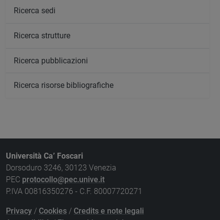
Ricerca sedi
Ricerca strutture
Ricerca pubblicazioni
Ricerca risorse bibliografiche
Università Ca’ Foscari
Dorsoduro 3246, 30123 Venezia
PEC
protocollo@pec.unive.it
P.IVA 00816350276 - C.F. 80007720271
Privacy
/
Cookies
/
Credits e note legali