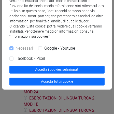
verranno installati anche altri cookie che abilitano le
funzionalità dei social media e forniscono statistiche sul loro
utilizzo. In questo caso, i dati raccolti saranno condivisi
Mutua da
anche con i nostri partner, che potrebbero associarli ad altre
informazioni per finalità di analisi, di pubblicità, ecc.
ESERCITAZIONI DI LINGUA TURCA 2 MOD.2B
Cliccando “Lista cookie” potrai vedere quali cookie verranno
[LT0064]
installati. Per ottenere maggiori informazioni consulta
“Informazioni sui cookies”.
Necessari
Google - Youtube
Facebook - Pixel
Struttura generale dell'insegnamento
LINGUA TURCA 2
Accetta i cookies selezionati
ESERCITAZIONE DI LINGUA TURCA 2
MOD.1A
Accetta tutti i cookie
ESERCITAZIONE DI LINGUA TURCA 2
MOD.2A
ESERCITAZIONI DI LINGUA TURCA 2
MOD.1B
ESERCITAZIONI DI LINGUA TURCA 2