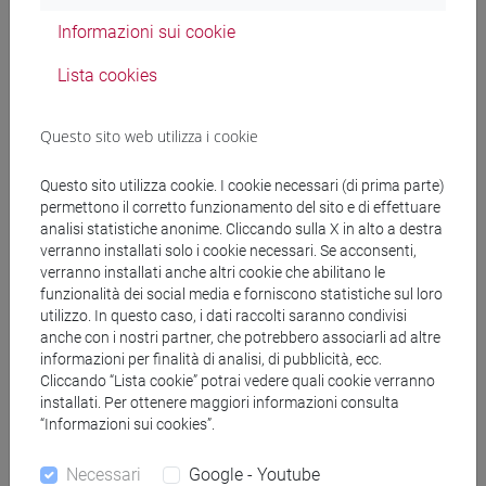
E DELL'AFRICA MEDITERRANEA - Laurea
Informazioni sui cookie
cina
/
cina
/
subcontinente indiano
Lista cookies
Questo sito web utilizza i cookie
Insegnamenti mutuati
Questo sito utilizza cookie. I cookie necessari (di prima parte)
ESERCITAZIONI DI LINGUA CINESE 2 MOD.1A
permettono il corretto funzionamento del sito e di effettuare
[LT017I]
analisi statistiche anonime. Cliccando sulla X in alto a destra
verranno installati solo i cookie necessari. Se acconsenti,
verranno installati anche altri cookie che abilitano le
funzionalità dei social media e forniscono statistiche sul loro
utilizzo. In questo caso, i dati raccolti saranno condivisi
anche con i nostri partner, che potrebbero associarli ad altre
Struttura generale dell'insegnamento
informazioni per finalità di analisi, di pubblicità, ecc.
Cliccando “Lista cookie” potrai vedere quali cookie verranno
LINGUA CINESE 2 MOD.1
installati. Per ottenere maggiori informazioni consulta
ESERCITAZIONI DI LINGUA CINESE 2
“Informazioni sui cookies”.
MOD.1A
ESERCITAZIONI DI LINGUA CINESE 2
Necessari
Google - Youtube