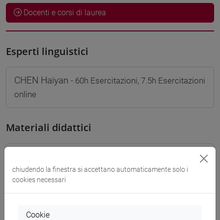
Docenti e corsi di laurea
Esperti linguistici
CHEN Haiyan
- 60h Esercitazioni, 7.5h Esercitazioni
online
Materiali didattici
Materiali su Moodle
chiudendo la finestra si accettano automaticamente solo i
cookies necessari
Corsi di studio e percorsi
Cookie
[LT40] LINGUE, CULTURE E SOCIETÀ DELL'ASIA