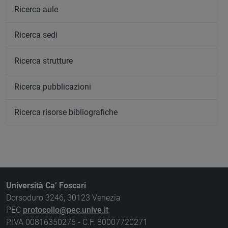
Ricerca aule
Ricerca sedi
Ricerca strutture
Ricerca pubblicazioni
Ricerca risorse bibliografiche
Università Ca’ Foscari
Dorsoduro 3246, 30123 Venezia
PEC
protocollo@pec.unive.it
P.IVA 00816350276 - C.F. 80007720271