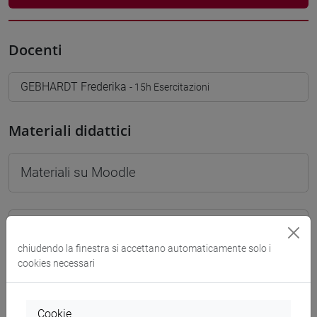
Docenti
GEBHARDT Frederika
- 15h Esercitazioni
Materiali didattici
Materiali su Moodle
Corsi di studio e percorsi
chiudendo la finestra si accettano automaticamente solo i
[FT2] FILOSOFIA - Laurea
cookies necessari
percorso comune
[FT3] LETTERE - Laurea
percorso comune
Cookie