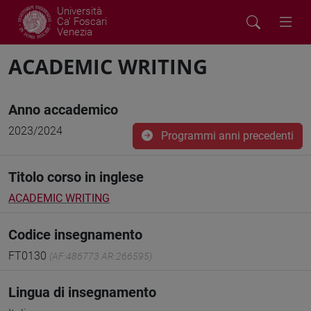
Università
Ca' Foscari
Venezia
ACADEMIC WRITING
Anno accademico
2023/2024
Programmi anni precedenti
Titolo corso in inglese
ACADEMIC WRITING
Codice insegnamento
FT0130
(AF:486773 AR:266595)
Lingua di insegnamento