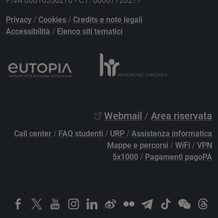
P.IVA 00816350276 - C.F. 80007720271
Privacy
/
Cookies
/
Credits e note legali
Accessibilità
/
Elenco siti tematici
Webmail
/
Area riservata
Call center
/
FAQ studenti
/
URP
/
Assistenza informatica
Mappe e percorsi
/
WiFi
/
VPN
5x1000
/
Pagamenti pagoPA