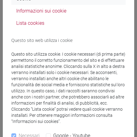
[FT5] STORIA - Laurea
Informazioni sui cookie
percorso comune
Lista cookies
Questo sito web utilizza i cookie
Mutua da
Questo sito utilizza cookie. I cookie necessari (di prima parte)
ACADEMIC WRITING [FT0130]
permettono il corretto funzionamento del sito e di effettuare
analisi statistiche anonime. Cliccando sulla X in alto a destra
verranno installati solo i cookie necessari. Se acconsenti,
verranno installati anche altri cookie che abilitano le
funzionalità dei social media e forniscono statistiche sul loro
Struttura generale dell'insegnamento
utilizzo. In questo caso, i dati raccolti saranno condivisi
anche con i nostri partner, che potrebbero associarli ad altre
LINGUA INGLESE
informazioni per finalità di analisi, di pubblicità, ecc.
ACADEMIC WRITING
Cliccando “Lista cookie” potrai vedere quali cookie verranno
ACADEMIC WRITING A
installati. Per ottenere maggiori informazioni consulta
ACADEMIC WRITING B
“Informazioni sui cookies”.
ACADEMIC WRITING C
Necessari
Google - Youtube
ACADEMIC WRITING D