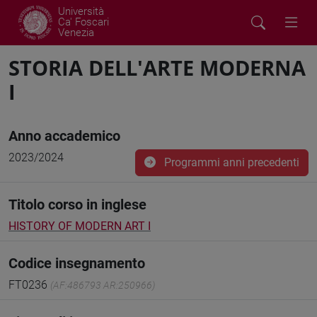
Università
Ca' Foscari
Venezia
STORIA DELL'ARTE MODERNA
I
Anno accademico
2023/2024
Programmi anni precedenti
Titolo corso in inglese
HISTORY OF MODERN ART I
Codice insegnamento
FT0236
(AF:486793 AR:250966)