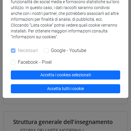
funzionalità dei social media e forniscono statistiche sul loro
E DELLE ATTIVITÀ CULTURALI - Laurea
utilizzo. In questo caso, i dati raccolti saranno condivisi
tars
/
storia dell'arte
anche con i nostri partner, che potrebbero associarli ad altre
[FT3] LETTERE - Laurea
informazioni per finalità di analisi, di pubblicità, ecc.
scienze del testo letterario e della comunicazione
Cliccando “Lista cookie” potrai vedere quali cookie verranno
installati. Per ottenere maggiori informazioni consulta
[FT5] STORIA - Laurea
“Informazioni sui cookies”.
archivistico bibliotecario
/
storico - dall'egemonia
europea alla mondializzazione
/
antropologico
Necessari
Google - Youtube
Facebook - Pixel
Accetta i cookies selezionati
Mutua da
STORIA DELL'ARTE MODERNA I [FT0236]
Accetta tutti i cookie
Struttura generale dell'insegnamento
STORIA DELL'ARTE MODERNA I