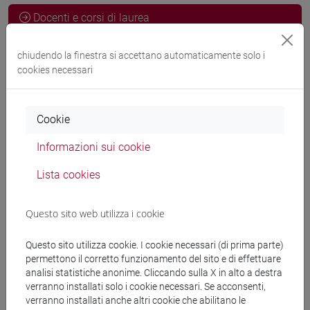
Docenti e corsi di laurea
Programma
chiudendo la finestra si accettano automaticamente solo i
cookies necessari
Docenti
Cookie
DANIELE Giulia
- 30h Lezione
Informazioni sui cookie
Lista cookies
Materiali didattici
Questo sito web utilizza i cookie
Materiali su Moodle
Questo sito utilizza cookie. I cookie necessari (di prima parte)
permettono il corretto funzionamento del sito e di effettuare
analisi statistiche anonime. Cliccando sulla X in alto a destra
Corsi di studio e percorsi
verranno installati solo i cookie necessari. Se acconsenti,
verranno installati anche altri cookie che abilitano le
[FT1] CONSERVAZIONE E GESTIONE DEI BENI