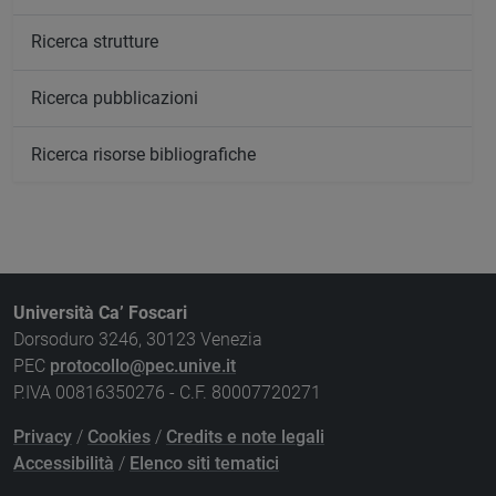
Ricerca strutture
Ricerca pubblicazioni
Ricerca risorse bibliografiche
Università Ca’ Foscari
Dorsoduro 3246, 30123 Venezia
PEC
protocollo@pec.unive.it
P.IVA 00816350276 - C.F. 80007720271
Privacy
/
Cookies
/
Credits e note legali
Accessibilità
/
Elenco siti tematici