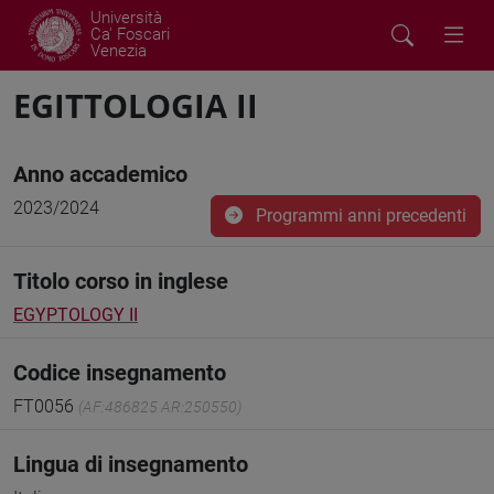
Università
Ca' Foscari
Venezia
EGITTOLOGIA II
Anno accademico
2023/2024
Programmi anni precedenti
Titolo corso in inglese
EGYPTOLOGY II
Codice insegnamento
FT0056
(AF:486825 AR:250550)
Lingua di insegnamento