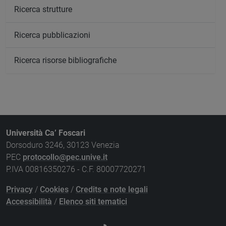
Ricerca strutture
Ricerca pubblicazioni
Ricerca risorse bibliografiche
Università Ca’ Foscari
Dorsoduro 3246, 30123 Venezia
PEC
protocollo@pec.unive.it
P.IVA 00816350276 - C.F. 80007720271
Privacy
/
Cookies
/
Credits e note legali
Accessibilità
/
Elenco siti tematici