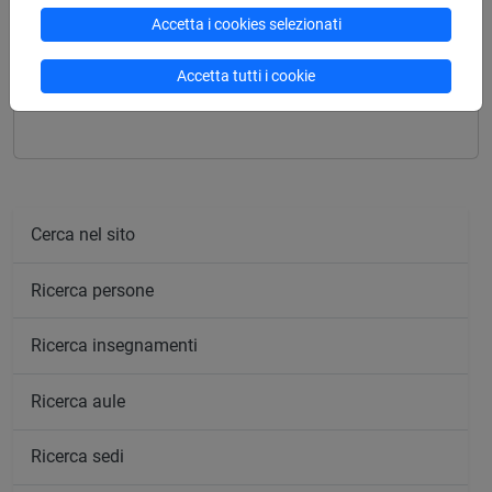
Accetta i cookies selezionati
Mutua da
Accetta tutti i cookie
EGITTOLOGIA II [FT0056]
Cerca nel sito
Ricerca persone
Ricerca insegnamenti
Ricerca aule
Ricerca sedi