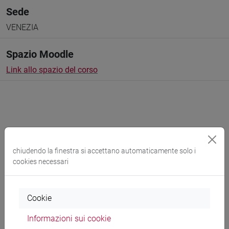
Sede
VENEZIA
Spazio Moodle
Link allo spazio del corso
Docenti e corsi di laurea
chiudendo la finestra si accettano automaticamente solo i
Programma
cookies necessari
Cookie
Docenti
Informazioni sui cookie