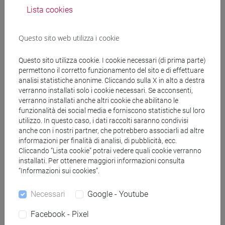
CIAMPINI Emanuele Marcello
- 30h Lezione
Lista cookies
Materiali didattici
Questo sito web utilizza i cookie
Questo sito utilizza cookie. I cookie necessari (di prima parte)
Materiali su Moodle
permettono il corretto funzionamento del sito e di effettuare
analisi statistiche anonime. Cliccando sulla X in alto a destra
verranno installati solo i cookie necessari. Se acconsenti,
verranno installati anche altri cookie che abilitano le
Corsi di studio e percorsi
funzionalità dei social media e forniscono statistiche sul loro
utilizzo. In questo caso, i dati raccolti saranno condivisi
[FT1] CONSERVAZIONE E GESTIONE DEI BENI
anche con i nostri partner, che potrebbero associarli ad altre
E DELLE ATTIVITÀ CULTURALI - Laurea
informazioni per finalità di analisi, di pubblicità, ecc.
archeologico
Cliccando “Lista cookie” potrai vedere quali cookie verranno
installati. Per ottenere maggiori informazioni consulta
[FT3] LETTERE - Laurea
“Informazioni sui cookies”.
scienze dell'antichità
[FT5] STORIA - Laurea
Necessari
Google - Youtube
storico - mediterraneo antico e medievale
Facebook - Pixel