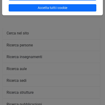
ANTROPOLOGIA FILOSOFICA I [FT0006]
Accetta tutti i cookie
Cerca nel sito
Ricerca persone
Ricerca insegnamenti
Ricerca aule
Ricerca sedi
Ricerca strutture
Ricerca pubblicazioni