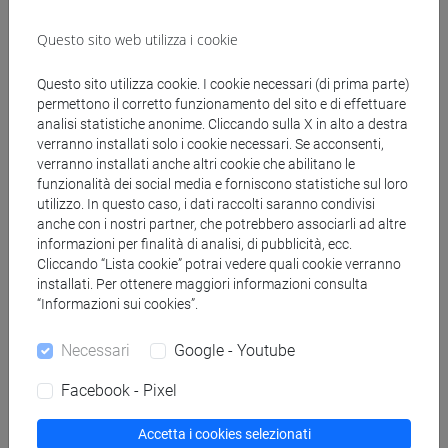
ADINOLFI Isabella
- 30h Lezione
Questo sito web utilizza i cookie
Materiali didattici
Questo sito utilizza cookie. I cookie necessari (di prima parte)
permettono il corretto funzionamento del sito e di effettuare
analisi statistiche anonime. Cliccando sulla X in alto a destra
Materiali su Moodle
verranno installati solo i cookie necessari. Se acconsenti,
verranno installati anche altri cookie che abilitano le
funzionalità dei social media e forniscono statistiche sul loro
utilizzo. In questo caso, i dati raccolti saranno condivisi
Corsi di studio e percorsi
anche con i nostri partner, che potrebbero associarli ad altre
informazioni per finalità di analisi, di pubblicità, ecc.
[FT5] STORIA - Laurea
Cliccando “Lista cookie” potrai vedere quali cookie verranno
storico - dall'egemonia europea alla
installati. Per ottenere maggiori informazioni consulta
mondializzazione
/
storico - mediterraneo antico e
“Informazioni sui cookies”.
medievale
Necessari
Google - Youtube
Facebook - Pixel
Mutua da
Accetta i cookies selezionati