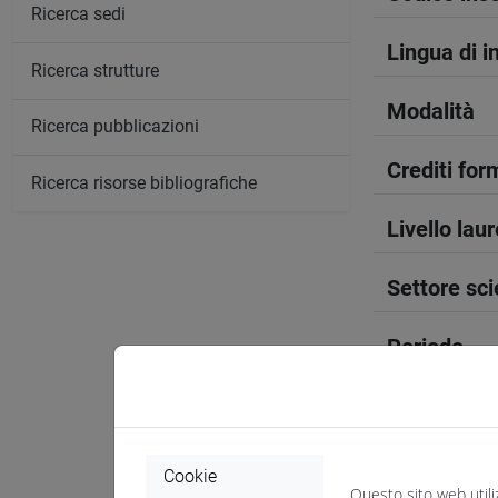
Ricerca sedi
Lingua di 
Ricerca strutture
Modalità
Ricerca pubblicazioni
Crediti form
Ricerca risorse bibliografiche
Livello lau
Settore sci
Periodo
Anno corso
Sede
Cookie
Questo sito web utili