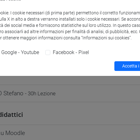
odle
Link allo spazio del corso
ookie. I cookie necessari (di prima parte) permettono il corretto funzionamen
la X in alto a destra verranno installati solo i cookie necessari. Se accons
tà dei social media e forniscono statistiche sul loro utilizzo. In questo cas
o associarli ad altre informazioni per finalità di analisi, di pubblicità, ecc
er ottenere maggiori informazioni consulta “Informazioni sui cookies”.
 corsi di laurea
Programma
Google - Youtube
Facebook - Pixel
Accetta i
 Stefano
- 30h Lezione
didattici
 su Moodle