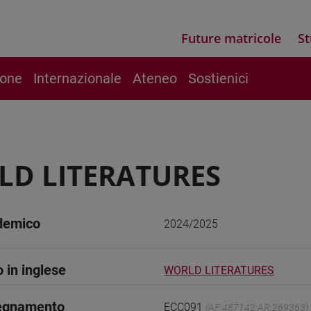
Future matricole
St
ione
Internazionale
Ateneo
Sostienici
D LITERATURES
demico
2024/2025
o in inglese
WORLD LITERATURES
segnamento
ECC091
(AF:487142 AR:269363)