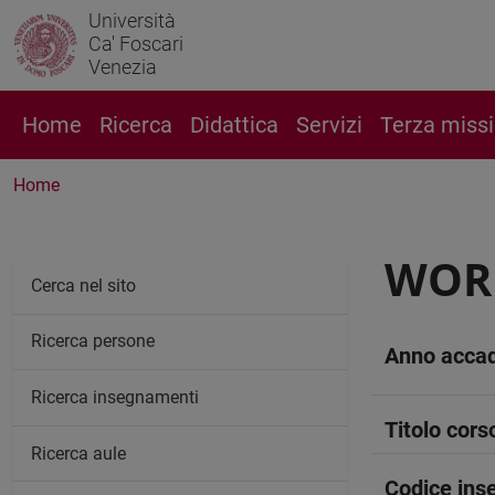
Università
Ca' Foscari
Venezia
Home
Ricerca
Didattica
Servizi
Terza miss
Home
WORL
Cerca nel sito
Ricerca persone
Anno acca
Ricerca insegnamenti
Titolo cors
Ricerca aule
Codice in