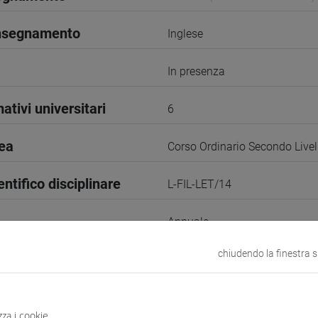
insegnamento
Inglese
In presenza
ativi universitari
6
rea
Corso Ordinario Secondo Livel
entifico disciplinare
L-FIL-LET/14
Annuale
chiudendo la finestra 
1
VENEZIA
zza i cookie