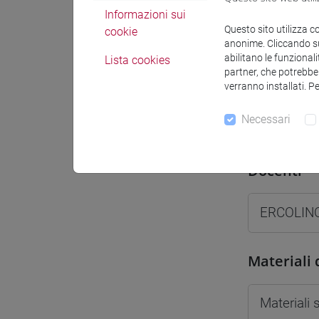
Informazioni sui
Spazio Mo
Questo sito utilizza c
cookie
anonime. Cliccando sul
abilitano le funzionali
Lista cookies
partner, che potrebber
verranno installati. P
Docenti e
Necessari
Docenti
ERCOLINO
Materiali 
Materiali