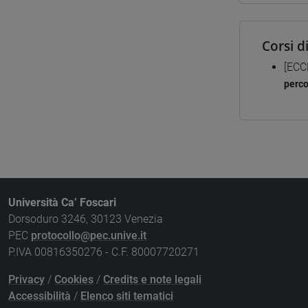
Corsi d
[ECC
perc
Università Ca’ Foscari
Dorsoduro 3246, 30123 Venezia
PEC
protocollo@pec.unive.it
P.IVA 00816350276 - C.F. 80007720271
Privacy
/
Cookies
/
Credits e note legali
Accessibilità
/
Elenco siti tematici