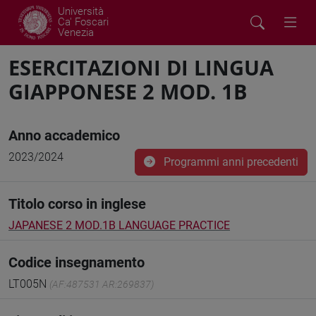
Università
Ca' Foscari
Venezia
ESERCITAZIONI DI LINGUA
GIAPPONESE 2 MOD. 1B
Anno accademico
2023/2024
Programmi anni precedenti
Titolo corso in inglese
JAPANESE 2 MOD.1B LANGUAGE PRACTICE
Codice insegnamento
LT005N
(AF:487531 AR:269837)