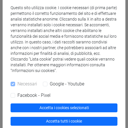
ESERCITAZIONI DI LINGUA
Questo sito utilizza cookie. I cookie necessari (di prima parte)
GIAPPONESE 2 MOD. 1D Cognomi Q-Z
permettono il corretto funzionamento del sito e di effettuare
analisi statistiche anonime. Cliccando sulla X in alto a destra
ESERCITAZIONI DI LINGUA GIAPPONESE 2
verranno installati solo i cookie necessari. Se acconsenti,
MOD. 1E
verranno installati anche altri cookie che abilitano le
ESERCITAZIONI DI LINGUA
funzionalità dei social media e forniscono statistiche sul loro
GIAPPONESE 2 MOD. 1E Cognomi A-B
utilizzo. In questo caso, i dati raccolti saranno condivisi
anche con i nostri partner, che potrebbero associarli ad altre
ESERCITAZIONI DI LINGUA
informazioni per finalità di analisi, di pubblicità, ecc.
GIAPPONESE 2 MOD. 1E Cognomi C-E
Cliccando “Lista cookie” potrai vedere quali cookie verranno
ESERCITAZIONI DI LINGUA
installati. Per ottenere maggiori informazioni consulta
GIAPPONESE 2 MOD. 1E Cognomi F-L
“Informazioni sui cookies”.
ESERCITAZIONI DI LINGUA
GIAPPONESE 2 MOD. 1E Cognomi M-P
Necessari
Google - Youtube
ESERCITAZIONI DI LINGUA
Facebook - Pixel
GIAPPONESE 2 MOD. 1E Cognomi Q-Z
ESERCITAZIONI DI LINGUA GIAPPONESE 2
Accetta i cookies selezionati
MOD. 2A
ESERCITAZIONI DI LINGUA
Accetta tutti i cookie
GIAPPONESE 2 MOD. 2A Cognomi A-L