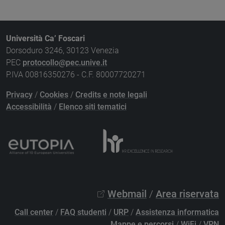
Università Ca’ Foscari
Dorsoduro 3246, 30123 Venezia
PEC
protocollo@pec.unive.it
P.IVA 00816350276 - C.F. 80007720271
Privacy
/
Cookies
/
Credits e note legali
Accessibilità
/
Elenco siti tematici
Webmail
/
Area riservata
Call center
/
FAQ studenti
/
URP
/
Assistenza informatica
Mappe e percorsi
/
WiFi
/
VPN