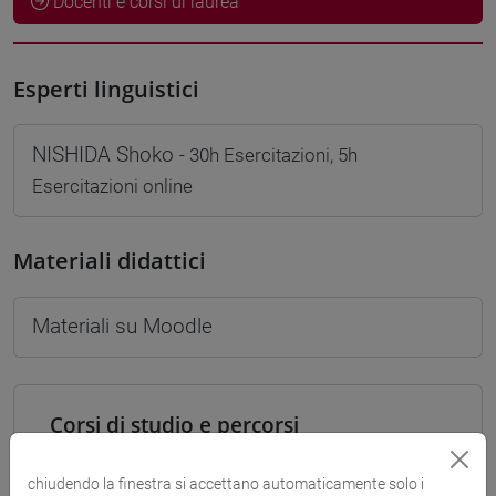
Docenti e corsi di laurea
Esperti linguistici
NISHIDA Shoko
- 30h Esercitazioni, 5h
Esercitazioni online
Materiali didattici
Materiali su Moodle
Corsi di studio e percorsi
[LT40] LINGUE, CULTURE E SOCIETÀ DELL'ASIA
E DELL'AFRICA MEDITERRANEA - Laurea
chiudendo la finestra si accettano automaticamente solo i