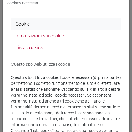
cookies necessari
giappone
/
giappone
Cookie
Informazioni sui cookie
Insegnamenti mutuati
ESERCITAZIONI DI LINGUA GIAPPONESE 3
Lista cookies
MOD.2C [LT007N]
Questo sito web utilizza i cookie
Questo sito utilizza cookie. I cookie necessari (di prima parte)
permettono il corretto funzionamento del sito e di effettuare
Struttura generale dell'insegnamento
analisi statistiche anonime. Cliccando sulla X in alto a destra
verranno installati solo i cookie necessari. Se acconsenti,
LINGUA GIAPPONESE 3 MOD.2
verranno installati anche altri cookie che abilitano le
ESERCITAZIONI DI LINGUA GIAPPONESE 3
funzionalità dei social media e forniscono statistiche sul loro
MOD. 2A
utilizzo. In questo caso, i dati raccolti saranno condivisi
ESERCITAZIONI DI LINGUA
anche con i nostri partner, che potrebbero associarli ad altre
informazioni per finalità di analisi, di pubblicità, ecc.
GIAPPONESE 3 MOD. 2A Cognomi A-E
Cliccando “Lista cookie” potrai vedere quali cookie verranno