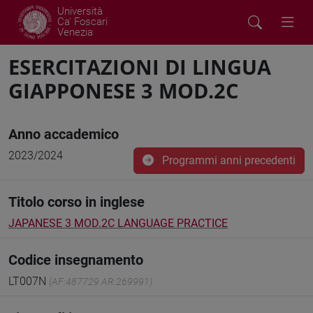
Università
Ca' Foscari
Venezia
ESERCITAZIONI DI LINGUA
GIAPPONESE 3 MOD.2C
Anno accademico
2023/2024
Programmi anni precedenti
Titolo corso in inglese
JAPANESE 3 MOD.2C LANGUAGE PRACTICE
Codice insegnamento
LT007N
(AF:487729 AR:269991)