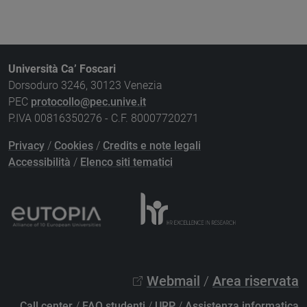
Università Ca’ Foscari
Dorsoduro 3246, 30123 Venezia
PEC
protocollo@pec.unive.it
P.IVA 00816350276 - C.F. 80007720271
Privacy
/
Cookies
/
Credits e note legali
Accessibilità
/
Elenco siti tematici
Webmail
/
Area riservata
Call center
/
FAQ studenti
/
URP
/
Assistenza informatica