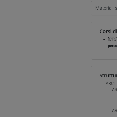
Materiali
Corsi d
[CT3
perc
Struttu
ARCH
AR
AR