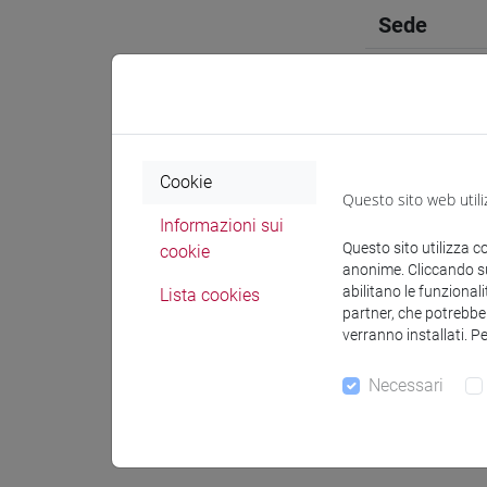
Sede
Spazio Mo
Cookie
Questo sito web utili
Informazioni sui
Docenti e
Questo sito utilizza c
cookie
anonime. Cliccando sul
abilitano le funzionali
Lista cookies
Docenti
partner, che potrebber
verranno installati. P
SIMEONI 
Necessari
Materiali 