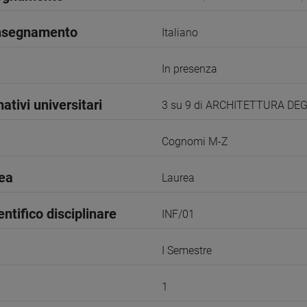
insegnamento
Italiano
In presenza
ativi universitari
3 su 9 di ARCHITETTURA DE
Cognomi M-Z
rea
Laurea
entifico disciplinare
INF/01
I Semestre
1