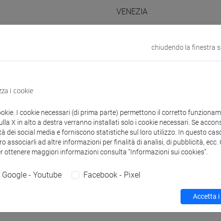
VENEZIA
odle
Link allo spazio del corso
chiudendo la finestra 
zza i cookie
 corsi di laurea
Programma
ookie. I cookie necessari (di prima parte) permettono il corretto funzionamen
la X in alto a destra verranno installati solo i cookie necessari. Se accons
tà dei social media e forniscono statistiche sul loro utilizzo. In questo cas
o associarli ad altre informazioni per finalità di analisi, di pubblicità, ecc
er ottenere maggiori informazioni consulta “Informazioni sui cookies”.
Marta
- 24h Lezione
Google - Youtube
Facebook - Pixel
Accetta i
didattici