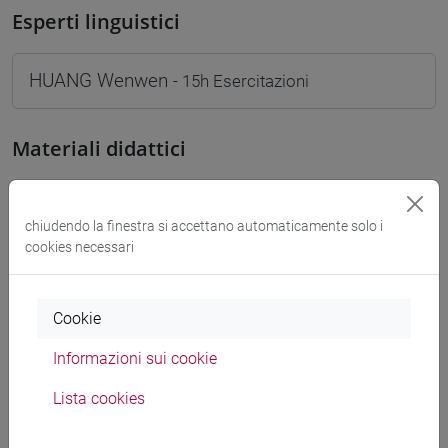
Esperti linguistici
HUANG Wenwen
- 15h Esercitazioni
Materiali didattici
Materiali su Moodle
chiudendo la finestra si accettano automaticamente solo i
cookies necessari
Corsi di studio e percorsi
Cookie
[FM10] ANTROPOLOGIA CULTURALE,
ETNOLOGIA, ETNOLINGUISTICA - Laurea
Informazioni sui cookie
magistrale (DM270)
Lista cookies
antropologia dell'asia
[LM20] LINGUE E CIVILTÀ DELL'ASIA E
DELL'AFRICA MEDITERRANEA - Laurea