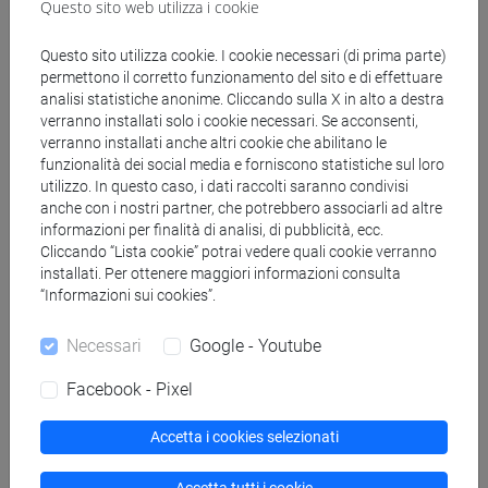
Questo sito web utilizza i cookie
magistrale (DM270)
cina
Questo sito utilizza cookie. I cookie necessari (di prima parte)
permettono il corretto funzionamento del sito e di effettuare
analisi statistiche anonime. Cliccando sulla X in alto a destra
verranno installati solo i cookie necessari. Se acconsenti,
verranno installati anche altri cookie che abilitano le
funzionalità dei social media e forniscono statistiche sul loro
Mutua da
utilizzo. In questo caso, i dati raccolti saranno condivisi
anche con i nostri partner, che potrebbero associarli ad altre
ESERCITAZIONI DI LINGUA CINESE 1 MOD.1D
informazioni per finalità di analisi, di pubblicità, ecc.
[LM005I]
Cliccando “Lista cookie” potrai vedere quali cookie verranno
installati. Per ottenere maggiori informazioni consulta
“Informazioni sui cookies”.
Necessari
Google - Youtube
Struttura generale dell'insegnamento
Facebook - Pixel
LINGUA CINESE 1 MOD.1
ESERCITAZIONI DI LINGUA CINESE 1
Accetta i cookies selezionati
MOD.1A
ESERCITAZIONI DI LINGUA CINESE 1