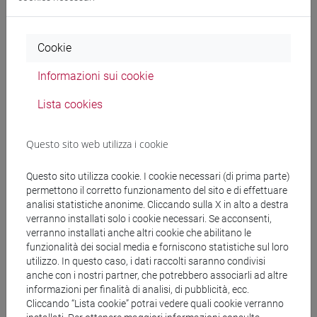
corso è infatti di fornire stimoli e prospettive
critiche di base, per favorire un'adeguata
contestualizzazione e un'autonoma fruizione dei
Cookie
maggiori capolavori della tradizione culturale
(specialmente letteraria) greca e latina, e per
Informazioni sui cookie
mettere in valore la loro importanza nel mondo
Lista cookies
d'oggi.
Questo sito web utilizza i cookie
Testi di riferimento
Questo sito utilizza cookie. I cookie necessari (di prima parte)
permettono il corretto funzionamento del sito e di effettuare
Materiali didattici caricati in Moodle.
analisi statistiche anonime. Cliccando sulla X in alto a destra
verranno installati solo i cookie necessari. Se acconsenti,
verranno installati anche altri cookie che abilitano le
funzionalità dei social media e forniscono statistiche sul loro
Modalità di verifica dell'apprendimento
utilizzo. In questo caso, i dati raccolti saranno condivisi
anche con i nostri partner, che potrebbero associarli ad altre
informazioni per finalità di analisi, di pubblicità, ecc.
Lavoro di gruppo e colloquio individuale su
Cliccando “Lista cookie” potrai vedere quali cookie verranno
argomenti e materiali forniti dal docente. Le