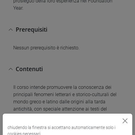
prosieguo della loro esperienza nel Foundation
Year.
Prerequisiti
Nessun prerequisito è richiesto.
Contenuti
Il corso intende promuovere la conoscenza dei
principali fenomeni letterari e storico-culturali del
mondo greco e latino dalle origini alla tarda
antichità, con speciale attenzione ai testi del
periodo arcaico e classico, ai contesti della
produzione letteraria e al tramandarsi del
chiudendo la finestra si accettano automaticamente solo i
patrimonio mitologico e letterario. Lo scopo del
cookies necessari