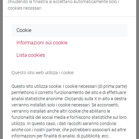
chiudendo la finestra si accettano automaticamente solo i
Docenti
cookies necessari
KANG Soon Haeng
- 30h Lezione
Cookie
Informazioni sui cookie
Materiali didattici
Lista cookies
Materiali su Moodle
Questo sito web utilizza i cookie
Questo sito utilizza cookie. I cookie necessari (di prima parte)
Corsi di studio e percorsi
permettono il corretto funzionamento del sito e di effettuare
analisi statistiche anonime. Cliccando sulla X in alto a destra
[LT40] LINGUE, CULTURE E SOCIETÀ DELL'ASIA
verranno installati solo i cookie necessari. Se acconsenti,
E DELL'AFRICA MEDITERRANEA - Laurea
verranno installati anche altri cookie che abilitano le
funzionalità dei social media e forniscono statistiche sul loro
corea
/
corea
/
corea
utilizzo. In questo caso, i dati raccolti saranno condivisi
anche con i nostri partner, che potrebbero associarli ad altre
informazioni per finalità di analisi, di pubblicità, ecc.