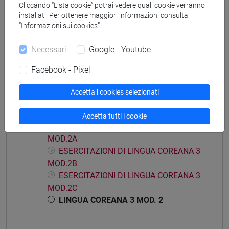
Cliccando “Lista cookie” potrai vedere quali cookie verranno
installati. Per ottenere maggiori informazioni consulta
Mutua da
“Informazioni sui cookies”.
LINGUA COREANA 3 MOD. 2 [LT005J]
Necessari
Google - Youtube
Facebook - Pixel
Accetta i cookies selezionati
Struttura generale dell'insegnamento
LINGUA COREANA 3 MOD. 2
Accetta tutti i cookie
ESERCITAZIONI DI LINGUA COREANA 3
MOD.2A
ESERCITAZIONI DI LINGUA COREANA 3
MOD.2B
ESERCITAZIONI DI LINGUA COREANA 3
MOD.2C
LINGUA COREANA 3 MOD. 2