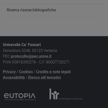
Ricerca risorse bibliografiche
Università Ca’ Foscari
Dorsoduro 3246, 30123 Venezia
PEC
protocollo@pec.unive.it
P.IVA 00816350276 - C.F. 80007720271
Privacy
/
Cookies
/
Credits e note legali
Accessibilità
/
Elenco siti tematici