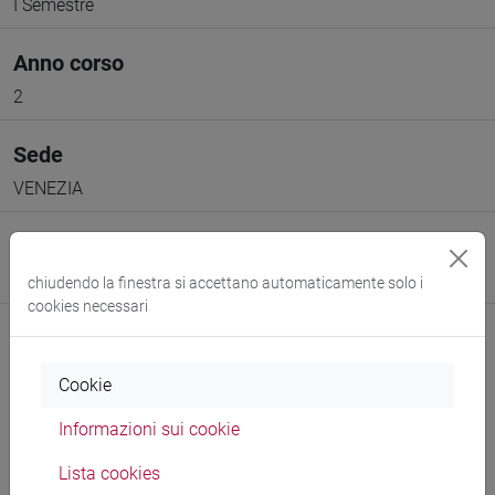
I Semestre
Anno corso
2
Sede
VENEZIA
Spazio Moodle
Link allo spazio del corso
chiudendo la finestra si accettano automaticamente solo i
cookies necessari
Cookie
Informazioni sui cookie
Docenti e corsi di laurea
Lista cookies
Programma