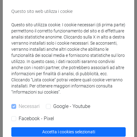
Questo sito web utilizza i cookie
Genera calendario ICS
Questo sito utilizza cookie. I cookie necessari (di prima parte)
Genera calendario XLS
permettono il corretto funzionamento del sito e di effettuare
analisi statistiche anonime. Cliccando sulla X in alto a destra
verranno installati solo i cookie necessari. Se acconsenti,
verranno installati anche altri cookie che abilitano le
Copia questo URL per importare gli orari nel tuo Google
funzionalità dei social media e forniscono statistiche sul loro
Calendar:
utilizzo. In questo caso, i dati raccolti saranno condivisi
https://www.unive.it/data/ajax/Didattica/generaics?
anche con i nostri partner, che potrebbero associarli ad altre
cache=-1&afid=502227
informazioni per finalità di analisi, di pubblicità, ecc.
Cliccando “Lista cookie” potrai vedere quali cookie verranno
installati. Per ottenere maggiori informazioni consulta
“Informazioni sui cookies”.
Orario settimanale
Necessari
Google - Youtube
Facebook - Pixel
Giorno
Orario
Aula
Sede
Note
Accetta i cookies selezionati