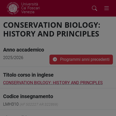
Università
Ca' Foscari
Venezia
CONSERVATION BIOLOGY:
HISTORY AND PRINCIPLES
Anno accademico
2025/2026
Programmi anni precedenti
Titolo corso in inglese
CONSERVATION BIOLOGY: HISTORY AND PRINCIPLES
Codice insegnamento
LMH310
(AF:502227 AR:322869)