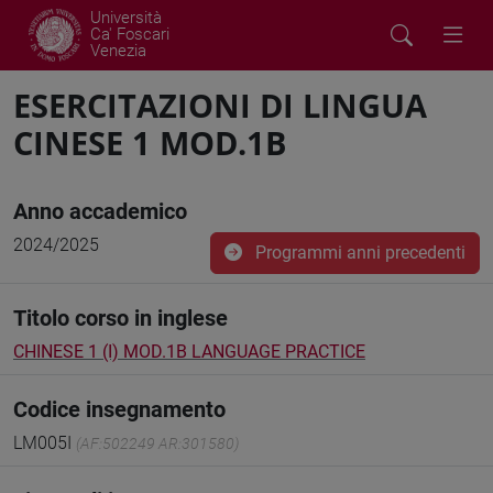
Università
Ca' Foscari
Venezia
ESERCITAZIONI DI LINGUA
CINESE 1 MOD.1B
Anno accademico
2024/2025
Programmi anni precedenti
Titolo corso in inglese
CHINESE 1 (I) MOD.1B LANGUAGE PRACTICE
Codice insegnamento
LM005I
(AF:502249 AR:301580)