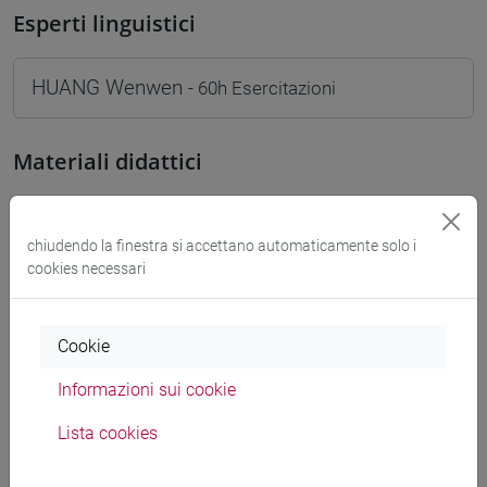
Esperti linguistici
HUANG Wenwen
- 60h Esercitazioni
Materiali didattici
Materiali su Moodle
chiudendo la finestra si accettano automaticamente solo i
cookies necessari
Corsi di studio e percorsi
Cookie
[FM10] ANTROPOLOGIA CULTURALE,
ETNOLOGIA, ETNOLINGUISTICA - Laurea
Informazioni sui cookie
magistrale (DM270)
Lista cookies
antropologia dell'asia
[LM20] LINGUE E CIVILTÀ DELL'ASIA E
DELL'AFRICA MEDITERRANEA - Laurea