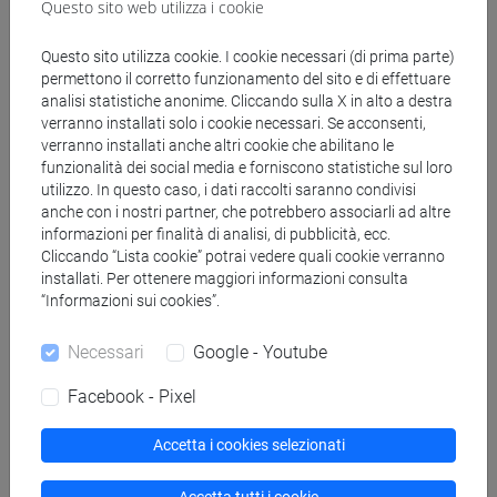
Questo sito web utilizza i cookie
magistrale (DM270)
cina
Questo sito utilizza cookie. I cookie necessari (di prima parte)
permettono il corretto funzionamento del sito e di effettuare
analisi statistiche anonime. Cliccando sulla X in alto a destra
verranno installati solo i cookie necessari. Se acconsenti,
verranno installati anche altri cookie che abilitano le
funzionalità dei social media e forniscono statistiche sul loro
Insegnamenti mutuati
utilizzo. In questo caso, i dati raccolti saranno condivisi
anche con i nostri partner, che potrebbero associarli ad altre
ESERCITAZIONI DI LINGUA CINESE 1 MOD.1B
informazioni per finalità di analisi, di pubblicità, ecc.
[LM005I]
Cliccando “Lista cookie” potrai vedere quali cookie verranno
installati. Per ottenere maggiori informazioni consulta
“Informazioni sui cookies”.
Necessari
Google - Youtube
Struttura generale dell'insegnamento
Facebook - Pixel
LINGUA CINESE 1 MOD.1
ESERCITAZIONI DI LINGUA CINESE 1
Accetta i cookies selezionati
MOD.1A
ESERCITAZIONI DI LINGUA CINESE 1