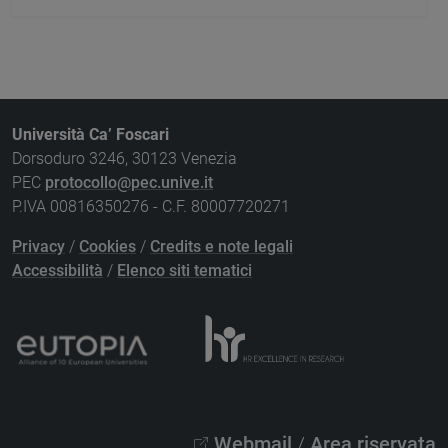
Università Ca’ Foscari
Dorsoduro 3246, 30123 Venezia
PEC
protocollo@pec.unive.it
P.IVA 00816350276 - C.F. 80007720271
Privacy
/
Cookies
/
Credits e note legali
Accessibilità
/
Elenco siti tematici
Webmail
/
Area riservata