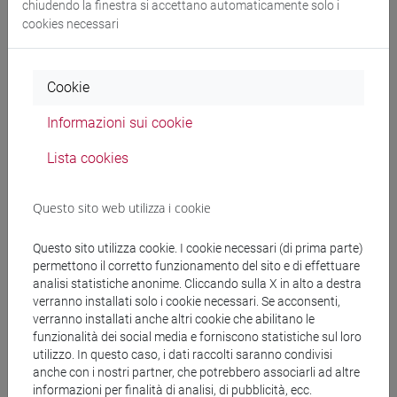
Docenti e corsi di laurea
chiudendo la finestra si accettano automaticamente solo i
cookies necessari
Programma
Cookie
Docenti
Informazioni sui cookie
TONGHINI Cristina
- 30h Lezione
Lista cookies
Questo sito web utilizza i cookie
Materiali didattici
Questo sito utilizza cookie. I cookie necessari (di prima parte)
permettono il corretto funzionamento del sito e di effettuare
Materiali su Moodle
analisi statistiche anonime. Cliccando sulla X in alto a destra
verranno installati solo i cookie necessari. Se acconsenti,
verranno installati anche altri cookie che abilitano le
funzionalità dei social media e forniscono statistiche sul loro
Corsi di studio e percorsi
utilizzo. In questo caso, i dati raccolti saranno condivisi
anche con i nostri partner, che potrebbero associarli ad altre
[FM2] SCIENZE DELL'ANTICHITÀ:
informazioni per finalità di analisi, di pubblicità, ecc.