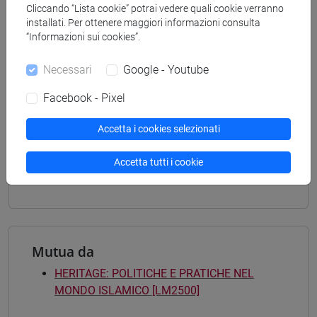
LETTERATURE, STORIA E ARCHEOLOGIA -
Cliccando “Lista cookie” potrai vedere quali cookie verranno
Laurea magistrale (DM270)
installati. Per ottenere maggiori informazioni consulta
archeologia
“Informazioni sui cookies”.
[LM20] LINGUE E CIVILTÀ DELL'ASIA E
DELL'AFRICA MEDITERRANEA - Laurea
Necessari
Google - Youtube
magistrale (DM270)
Facebook - Pixel
vicino e medio oriente
[LM80] STUDI TRANSMEDITERRANEI:
Accetta i cookies selezionati
MIGRAZIONE, COOPERAZIONE E SVILUPPO -
Laurea magistrale (DM270)
Accetta tutti i cookie
percorso comune
Mutua da
HERITAGE: POLITICHE E PRATICHE NEL
MONDO ISLAMICO [LM2500]