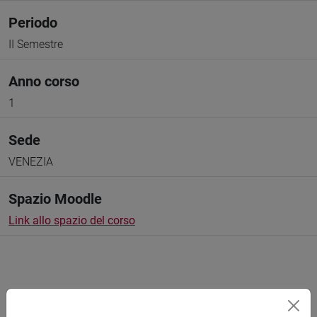
Periodo
II Semestre
Anno corso
1
Sede
VENEZIA
Spazio Moodle
Link allo spazio del corso