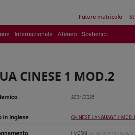
Future matricole
St
ione
Internazionale
Ateneo
Sostienici
UA CINESE 1 MOD.2
demico
2024/2025
o in inglese
CHINESE LANGUAGE 1 MOD.
segnamento
LM006I
(AF:502428 AR:285804)