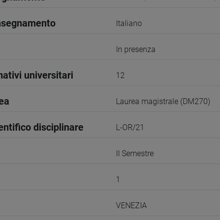
insegnamento
Italiano
In presenza
ativi universitari
12
rea
Laurea magistrale (DM270)
entifico disciplinare
L-OR/21
II Semestre
1
VENEZIA