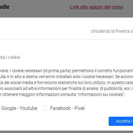
odle
Link allo spazio del corso
chiudendo la finestra 
 corsi di laurea
Programma
zza i cookie
ookie. I cookie necessari (di prima parte) permettono il corretto funzionamen
la X in alto a destra verranno installati solo i cookie necessari. Se accons
tà dei social media e forniscono statistiche sul loro utilizzo. In questo cas
O Anna
- 30h Lezione
o associarli ad altre informazioni per finalità di analisi, di pubblicità, ecc
er ottenere maggiori informazioni consulta “Informazioni sui cookies”.
didattici
Google - Youtube
Facebook - Pixel
Accetta i
 su Moodle