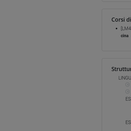
Corsi d
[LM4
cina
Struttu
LINGU
ES
ES