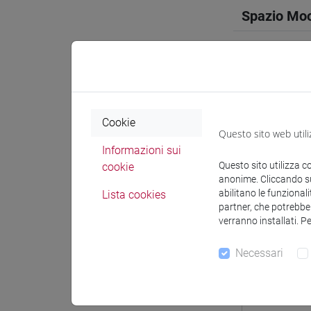
Spazio Mo
Docenti e
Cookie
Questo sito web utili
Informazioni sui
Docenti
Questo sito utilizza c
cookie
anonime. Cliccando sul
abilitano le funzionali
Lista cookies
MORBIAT
partner, che potrebber
verranno installati. P
Materiali 
Necessari
Materiali