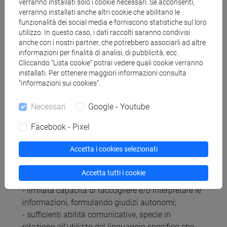
verranno installati solo i cookie necessari. Se acconsenti,
e di analisi, e la capacità di apprendimento
verranno installati anche altri cookie che abilitano le
autonomo da parte dello studente. Le domande
funzionalità dei social media e forniscono statistiche sul loro
aperte, in particolare, servono a valutare la sua
utilizzo. In questo caso, i dati raccolti saranno condivisi
anche con i nostri partner, che potrebbero associarli ad altre
capacità di applicare le conoscenze alla
informazioni per finalità di analisi, di pubblicità, ecc.
discussione degli argomenti trattati e la sua
Cliccando “Lista cookie” potrai vedere quali cookie verranno
autonomia di giudizio nella loro analisi, nonché la
installati. Per ottenere maggiori informazioni consulta
sua capacità di esprimere in maniera sintetica ed
“Informazioni sui cookies”.
efficace le proprie osservazioni.
La gradazione del voto è determinata secondo le
Necessari
Google - Youtube
seguenti linee:
Facebook - Pixel
A. punteggi nella fascia 18-23 verranno attribuiti in
presenza di:
Accetta i cookies selezionati
- sufficiente conoscenza e capacità di
comprensione applicata in riferimento al
Accetta tutti i cookie
programma;
- limitata capacità di raccogliere e/o interpretare le
informazioni, formulando giudizi autonomi;
- sufficienti abilità comunicative, specie in
relazione all'utilizzo del linguaggio specifico che