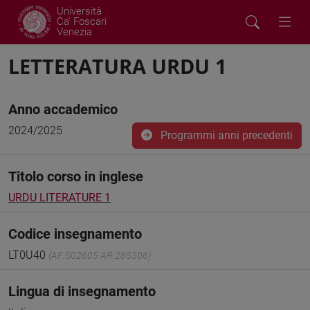
Università
Ca' Foscari
Venezia
LETTERATURA URDU 1
Anno accademico
2024/2025
Programmi anni precedenti
Titolo corso in inglese
URDU LITERATURE 1
Codice insegnamento
LT0U40
(AF:502605 AR:285506)
Lingua di insegnamento