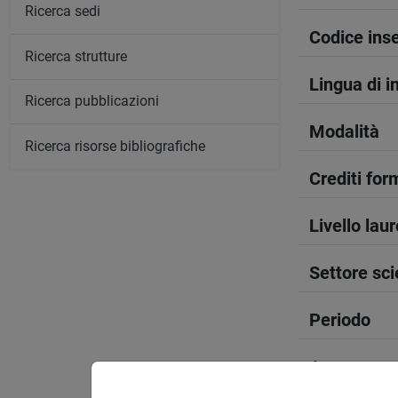
Ricerca sedi
Codice in
Ricerca strutture
Lingua di 
Ricerca pubblicazioni
Modalità
Ricerca risorse bibliografiche
Crediti form
Livello lau
Settore sci
Periodo
Anno corso