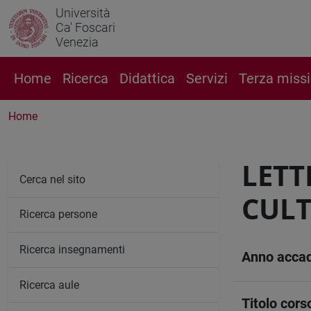
Università
Ca' Foscari
Venezia
Home
Ricerca
Didattica
Servizi
Terza miss
Home
LETT
Cerca nel sito
CUL
Ricerca persone
Ricerca insegnamenti
Anno acca
Ricerca aule
Titolo cors