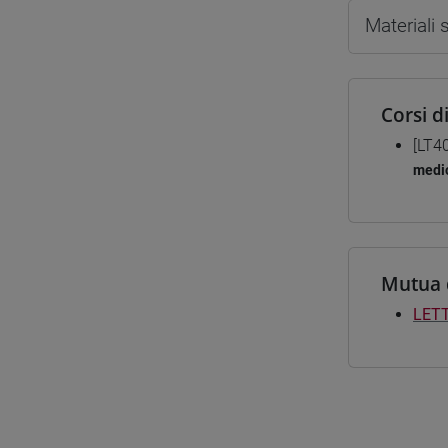
Materiali
Corsi d
[LT4
medio
Mutua 
LETT