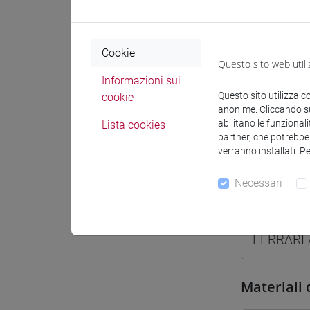
Sede
Spazio Mo
Cookie
Questo sito web utili
Informazioni sui
Questo sito utilizza c
cookie
anonime. Cliccando sul
abilitano le funzionali
Lista cookies
partner, che potrebber
Docenti e
verranno installati. P
Necessari
Docenti
FERRARI 
Materiali 