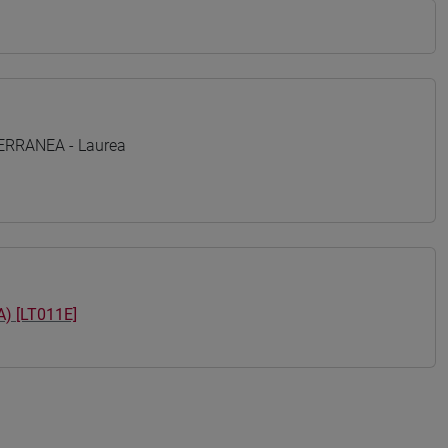
TERRANEA - Laurea
 [LT011E]