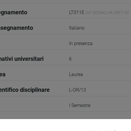
segnamento
LT011E
(AF:502642 AR:285716)
insegnamento
Italiano
In presenza
ativi universitari
6
rea
Laurea
entifico disciplinare
L-OR/13
I Semestre
1