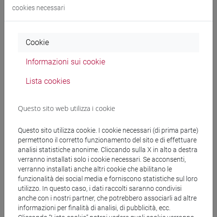
cina
/
india e sud-est asiatico
cookies necessari
Cookie
Mutua da
Informazioni sui cookie
ESERCITAZIONI DI LINGUA CINESE 1 MOD. 1B
Lista cookies
[LT006I]
Questo sito web utilizza i cookie
Questo sito utilizza cookie. I cookie necessari (di prima parte)
Struttura generale dell'insegnamento
permettono il corretto funzionamento del sito e di effettuare
analisi statistiche anonime. Cliccando sulla X in alto a destra
LINGUA CINESE 1
verranno installati solo i cookie necessari. Se acconsenti,
ESERCITAZIONI DI LINGUA CINESE 1 MOD.
verranno installati anche altri cookie che abilitano le
funzionalità dei social media e forniscono statistiche sul loro
1A
utilizzo. In questo caso, i dati raccolti saranno condivisi
ESERCITAZIONI DI LINGUA CINESE 1
anche con i nostri partner, che potrebbero associarli ad altre
MOD. 1A Tutti
informazioni per finalità di analisi, di pubblicità, ecc.