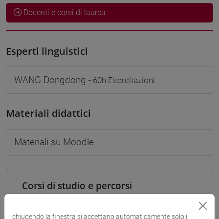
Docenti e corsi di laurea
Esperti linguistici
WANG Dongdong
- 60h Esercitazioni
Materiali didattici
Materiali su Moodle
Corsi di studio e percorsi
[LT40] LINGUE, CULTURE E SOCIETÀ DELL'ASIA
E DELL'AFRICA MEDITERRANEA - Laurea
chiudendo la finestra si accettano automaticamente solo i