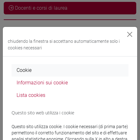
Docenti e corsi di laurea
Docenti
chiudendo la finestra si accettano automaticamente solo i
cookies necessari
FORTE Lucia
- 30h Esercitazioni
Materiali didattici
Cookie
Informazioni sui cookie
Materiali su Moodle
Lista cookies
Questo sito web utilizza i cookie
Corsi di studio e percorsi
[LT40] LINGUE, CULTURE E SOCIETÀ DELL'ASIA
Questo sito utilizza cookie. I cookie necessari (di prima parte)
E DELL'AFRICA MEDITERRANEA - Laurea
permettono il corretto funzionamento del sito e di effettuare
analisi statistiche anonime. Cliccando sulla X in alto a destra
percorso comune