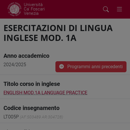
Università
Ca' Foscari
Venezia
ESERCITAZIONI DI LINGUA
INGLESE MOD. 1A
Anno accademico
2024/2025
Programmi anni precedenti
Titolo corso in inglese
ENGLISH MOD.1A LANGUAGE PRACTICE
Codice insegnamento
LT005P
(AF:503489 AR:304728)