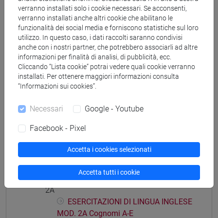
verranno installati solo i cookie necessari. Se acconsenti,
verranno installati anche altri cookie che abilitano le
funzionalità dei social media e forniscono statistiche sul loro
utilizzo. In questo caso, i dati raccolti saranno condivisi
anche con i nostri partner, che potrebbero associarli ad altre
Struttura generale dell'insegnamento
informazioni per finalità di analisi, di pubblicità, ecc.
Cliccando “Lista cookie” potrai vedere quali cookie verranno
LINGUA INGLESE
installati. Per ottenere maggiori informazioni consulta
ESERCITAZIONI DI LINGUA INGLESE MOD.
“Informazioni sui cookies”.
1A
ESERCITAZIONI DI LINGUA INGLESE
Necessari
Google - Youtube
MOD. 1A Cognomi A-E
ESERCITAZIONI DI LINGUA INGLESE
Facebook - Pixel
MOD. 1A Cognomi F-O
Accetta i cookies selezionati
ESERCITAZIONI DI LINGUA INGLESE
MOD. 1A Cognomi P-Z
Accetta tutti i cookie
ESERCITAZIONI DI LINGUA INGLESE MOD.
2A
ESERCITAZIONI DI LINGUA INGLESE
MOD. 2A Cognomi A-E