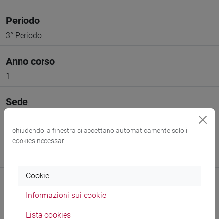
Periodo
3° Periodo
Anno corso
1
Sede
VENEZIA
chiudendo la finestra si accettano automaticamente solo i
Spazio Moodle
cookies necessari
Link allo spazio del corso
Cookie
Informazioni sui cookie
Lista cookies