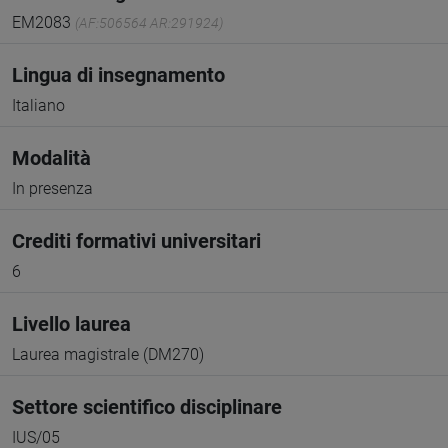
EM2083
(AF:506564 AR:291924)
Lingua di insegnamento
Italiano
Modalità
In presenza
Crediti formativi universitari
6
Livello laurea
Laurea magistrale (DM270)
Settore scientifico disciplinare
IUS/05