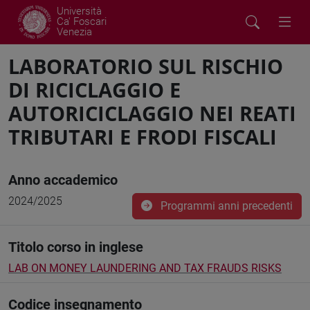
Università
Ca' Foscari
Venezia
LABORATORIO SUL RISCHIO
DI RICICLAGGIO E
AUTORICICLAGGIO NEI REATI
TRIBUTARI E FRODI FISCALI
Anno accademico
2024/2025
Programmi anni precedenti
Titolo corso in inglese
LAB ON MONEY LAUNDERING AND TAX FRAUDS RISKS
Codice insegnamento