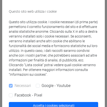
Docenti e corsi di laurea
Questo sito web utilizza i cookie
Programma
Questo sito utilizza cookie. I cookie necessari (di prima parte)
permettono il corretto funzionamento del sito e di effettuare
Docenti
analisi statistiche anonime. Cliccando sulla X in alto a destra
verranno installati solo i cookie necessari. Se acconsenti,
verranno installati anche altri cookie che abilitano le
MAZZONETTO Simone
- 30h Lezione
funzionalità dei social media e forniscono statistiche sul loro
utilizzo. In questo caso, i dati raccolti saranno condivisi
anche con i nostri partner, che potrebbero associarli ad altre
Materiali didattici
informazioni per finalità di analisi, di pubblicità, ecc.
Cliccando “Lista cookie” potrai vedere quali cookie verranno
installati. Per ottenere maggiori informazioni consulta
“Informazioni sui cookies”.
Materiali su Moodle
Necessari
Google - Youtube
Facebook - Pixel
Corsi di studio e percorsi
[EM20] ECONOMIA E FINANZA - Laurea
Accetta i cookies selezionati