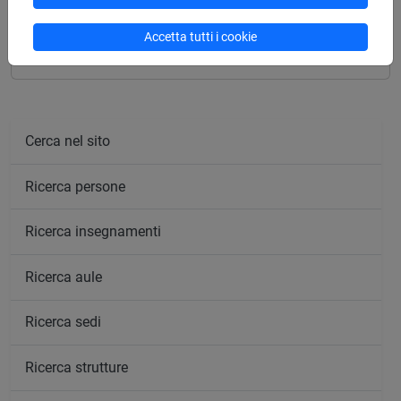
magistrale (DM270)
percorso comune
Accetta tutti i cookie
Cerca nel sito
Ricerca persone
Ricerca insegnamenti
Ricerca aule
Ricerca sedi
Ricerca strutture