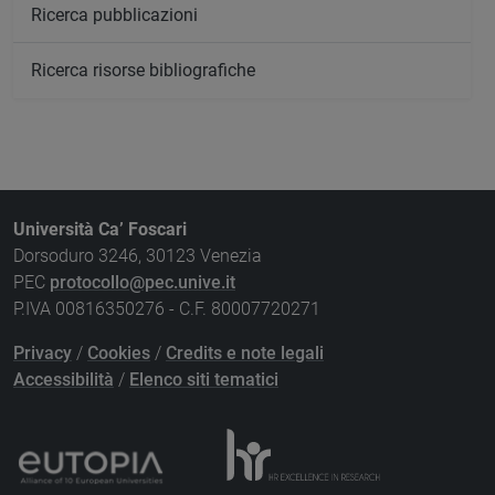
Ricerca pubblicazioni
Ricerca risorse bibliografiche
Università Ca’ Foscari
Dorsoduro 3246, 30123 Venezia
PEC
protocollo@pec.unive.it
P.IVA 00816350276 - C.F. 80007720271
Privacy
/
Cookies
/
Credits e note legali
Accessibilità
/
Elenco siti tematici