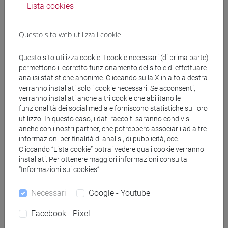
Lista cookies
Ulteriore materiale integrativo verrà fornito durante
Questo sito web utilizza i cookie
il corso e sarà reso disponibile nella piattaforma di
e-learning.
Questo sito utilizza cookie. I cookie necessari (di prima parte)
permettono il corretto funzionamento del sito e di effettuare
analisi statistiche anonime. Cliccando sulla X in alto a destra
Modalità di verifica dell'apprendimento
verranno installati solo i cookie necessari. Se acconsenti,
verranno installati anche altri cookie che abilitano le
funzionalità dei social media e forniscono statistiche sul loro
L'esame di Lingua Spagnola si svolgerà in presenza
utilizzo. In questo caso, i dati raccolti saranno condivisi
e consiste in una prova finale strutturata in due
anche con i nostri partner, che potrebbero associarli ad altre
parti: una prova scritta e in una presentazione orale
informazioni per finalità di analisi, di pubblicità, ecc.
Cliccando “Lista cookie” potrai vedere quali cookie verranno
in PowerPoint di una città italiana per la quale si
installati. Per ottenere maggiori informazioni consulta
propone un business plan, che potrebbe essere un
“Informazioni sui cookies”.
progetto per migliorare qualche servizio turistico o
qualche offerta già esistente o un progetto nuovo
Necessari
Google - Youtube
dal punto di vista turistico che porti ad aumentare
l'interesse dei visitatori per la località scelta nel
Facebook - Pixel
rispetto per l'ambiente.