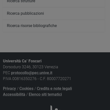
Ricerca strutture
Ricerca pubblicazioni
Ricerca risorse bibliografiche
Università Ca’ Foscari
Dorsoduro 3246, 30123 Venezia
PEC
protocollo@pec.unive.it
P.IVA 00816350276 - C.F. 80007720271
Privacy
/
Cookies
/
Credits e note legali
Accessibilità
/
Elenco siti tematici