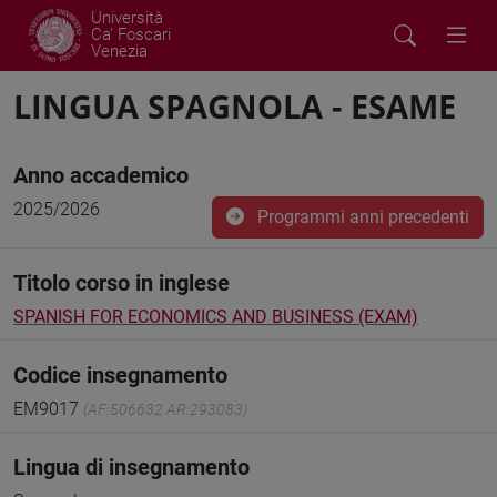
Università
Ca' Foscari
Venezia
LINGUA SPAGNOLA - ESAME
Anno accademico
2025/2026
Programmi anni precedenti
Titolo corso in inglese
SPANISH FOR ECONOMICS AND BUSINESS (EXAM)
Codice insegnamento
EM9017
(AF:506632 AR:293083)
Lingua di insegnamento