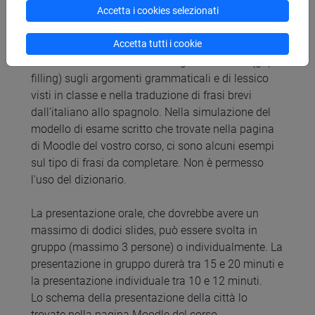
La prova scritta (60'), che si terrà prima della
Accetta i cookies selezionati
presentazione orale, mira a verificare il
Accetta tutti i cookie
raggiungimento di una competenza linguistica di
livello B1 e consiste in un test grammaticale (gap-
filling) sugli argomenti grammaticali e di lessico
visti in classe e nella traduzione di frasi brevi
dall’italiano allo spagnolo. Nella simulazione del
modello di esame scritto che trovate nella pagina
di Moodle del vostro corso, ci sono alcuni esempi
sul tipo di frasi da completare. Non è permesso
l'uso del dizionario.
La presentazione orale, che dovrebbe avere un
massimo di dodici slides, può essere svolta in
gruppo (massimo 3 persone) o individualmente. La
presentazione in gruppo durerà tra 15 e 20 minuti e
la presentazione individuale tra 10 e 12 minuti.
Lo schema della presentazione della città lo
trovate nella pagina Moodle del corso.