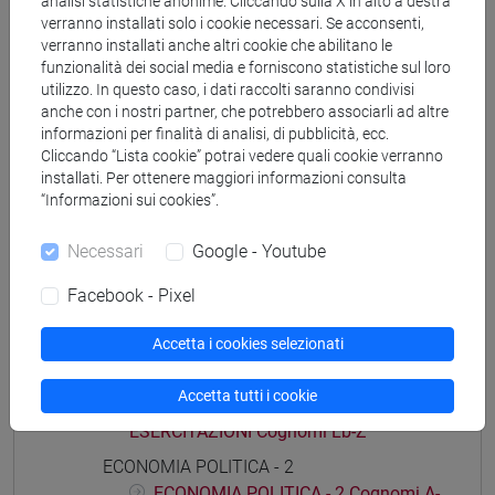
analisi statistiche anonime. Cliccando sulla X in alto a destra
verranno installati solo i cookie necessari. Se acconsenti,
verranno installati anche altri cookie che abilitano le
funzionalità dei social media e forniscono statistiche sul loro
utilizzo. In questo caso, i dati raccolti saranno condivisi
anche con i nostri partner, che potrebbero associarli ad altre
Struttura generale dell'insegnamento
informazioni per finalità di analisi, di pubblicità, ecc.
ECONOMIA POLITICA
Cliccando “Lista cookie” potrai vedere quali cookie verranno
installati. Per ottenere maggiori informazioni consulta
ECONOMIA POLITICA - 1
“Informazioni sui cookies”.
ECONOMIA POLITICA - 1 Cognomi A-
La
Necessari
Google - Youtube
ECONOMIA POLITICA - 1 Cognomi
Lb-Z
Facebook - Pixel
ECONOMIA POLITICA - 1 - ESERCITAZIONI
Accetta i cookies selezionati
ECONOMIA POLITICA - 1 -
ESERCITAZIONI Cognomi A-La
Accetta tutti i cookie
ECONOMIA POLITICA - 1 -
ESERCITAZIONI Cognomi Lb-Z
ECONOMIA POLITICA - 2
ECONOMIA POLITICA - 2 Cognomi A-