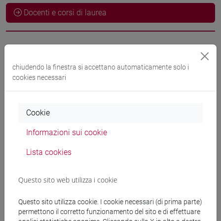
Docenti e corsi di laurea
Docenti
chiudendo la finestra si accettano automaticamente solo i
PIZZOLITTO Elia
cookies necessari
- 10h Esercitazioni
Materiali didattici
Cookie
Informazioni sui cookie
Materiali su Moodle
Lista cookies
Corsi di studio e percorsi
Questo sito web utilizza i cookie
[ET30] COMMERCIO ESTERO E TURISMO -
Questo sito utilizza cookie. I cookie necessari (di prima parte)
Laurea
permettono il corretto funzionamento del sito e di effettuare
percorso comune