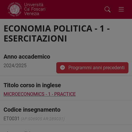
Università
Ca' Foscari
Venezia
ECONOMIA POLITICA - 1 -
ESERCITAZIONI
Anno accademico
2024/2025
Programmi anni precedenti
Titolo corso in inglese
MICROECONOMICS - 1 - PRACTICE
Codice insegnamento
ET0031
(AF:506905 AR:289031)