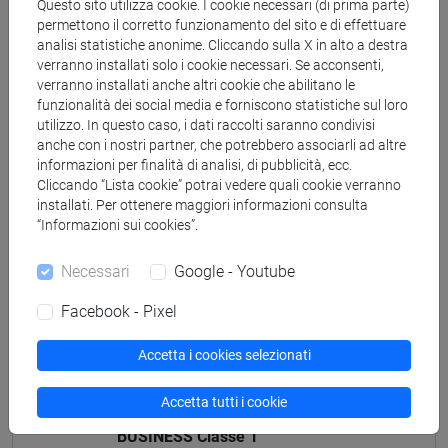
[ET4] ECONOMIA E COMMERCIO - Laurea
Questo sito utilizza cookie. I cookie necessari (di prima parte)
permettono il corretto funzionamento del sito e di effettuare
economics, markets and finance
/
economics,
analisi statistiche anonime. Cliccando sulla X in alto a destra
markets and finance
verranno installati solo i cookie necessari. Se acconsenti,
verranno installati anche altri cookie che abilitano le
funzionalità dei social media e forniscono statistiche sul loro
utilizzo. In questo caso, i dati raccolti saranno condivisi
anche con i nostri partner, che potrebbero associarli ad altre
Insegnamenti mutuati
informazioni per finalità di analisi, di pubblicità, ecc.
Cliccando “Lista cookie” potrai vedere quali cookie verranno
ENGLISH FOR ECONOMICS AND BUSINESS
installati. Per ottenere maggiori informazioni consulta
[ET4021]
“Informazioni sui cookies”.
Necessari
Google - Youtube
Facebook - Pixel
Struttura generale dell'insegnamento
Accetta i cookies selezionati
ENGLISH FOR ECONOMICS AND BUSINESS
ENGLISH FOR ECONOMICS AND BUSINESS
Accetta tutti i cookie
ENGLISH FOR ECONOMICS AND
BUSINESS Classe 1