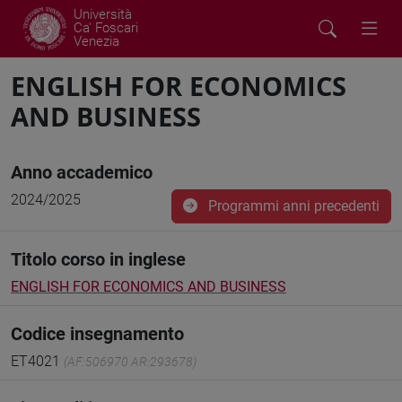
Università
Ca' Foscari
Venezia
ENGLISH FOR ECONOMICS
AND BUSINESS
Anno accademico
2024/2025
Programmi anni precedenti
Titolo corso in inglese
ENGLISH FOR ECONOMICS AND BUSINESS
Codice insegnamento
ET4021
(AF:506970 AR:293678)