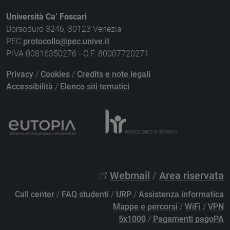
Università Ca’ Foscari
Dorsoduro 3246, 30123 Venezia
PEC
protocollo@pec.unive.it
P.IVA 00816350276 - C.F. 80007720271
Privacy
/
Cookies
/
Credits e note legali
Accessibilità
/
Elenco siti tematici
Webmail
/
Area riservata
Call center
/
FAQ studenti
/
URP
/
Assistenza informatica
Mappe e percorsi
/
WiFi
/
VPN
5x1000
/
Pagamenti pagoPA