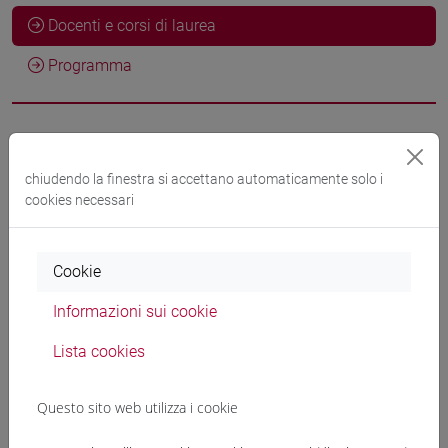
Docenti e corsi di laurea
Programma
Docenti
chiudendo la finestra si accettano automaticamente solo i
BRISCIANA Rosemarie
cookies necessari
- 30h Lezione
Materiali didattici
Cookie
Informazioni sui cookie
Materiali su Moodle
Lista cookies
Questo sito web utilizza i cookie
Corsi di studio e percorsi