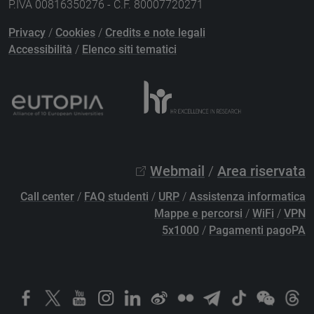
P.IVA 00816350276 - C.F. 80007720271
Privacy
/
Cookies
/
Credits e note legali
Accessibilità
/
Elenco siti tematici
Webmail
/
Area riservata
Call center
/
FAQ studenti
/
URP
/
Assistenza informatica
Mappe e percorsi
/
WiFi
/
VPN
5x1000
/
Pagamenti pagoPA