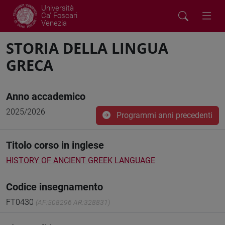
Università
Ca' Foscari
Venezia
STORIA DELLA LINGUA
GRECA
Anno accademico
2025/2026
Programmi anni precedenti
Titolo corso in inglese
HISTORY OF ANCIENT GREEK LANGUAGE
Codice insegnamento
FT0430
(AF:508296 AR:328831)