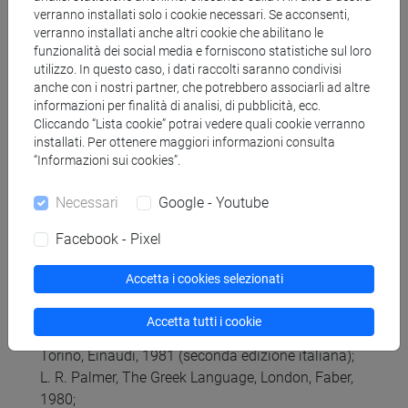
messaggero)
verranno installati solo i cookie necessari. Se acconsenti,
Eschilo, Agamennone, vv. 104-159 (sezione corale)
verranno installati anche altri cookie che abilitano le
funzionalità dei social media e forniscono statistiche sul loro
utilizzo. In questo caso, i dati raccolti saranno condivisi
Per quanti non siano avvezzi al trimetro giambico
anche con i nostri partner, che potrebbero associarli ad altre
saranno organizzate opportune esercitazioni di
informazioni per finalità di analisi, di pubblicità, ecc.
metrica. Per la sezione corale dell’Agamennone
Cliccando “Lista cookie” potrai vedere quali cookie verranno
non è richiesta la lettura metrica. Un’introduzione
installati. Per ottenere maggiori informazioni consulta
al metro usato da Eschilo in questa sezione verrà
“Informazioni sui cookies”.
fornita a lezione.
Necessari
Google - Youtube
I testi su cui verterà il corso verranno forniti in
forma di dispensa o materiali Moodle.
Facebook - Pixel
D) Letture di approfondimento (facoltative):
Accetta i cookies selezionati
Per la storia della lingua:
Accetta tutti i cookie
A. Meillet, Lineamenti di storia della lingua greca,
Torino, Einaudi, 1981 (seconda edizione italiana);
L. R. Palmer, The Greek Language, London, Faber,
1980;