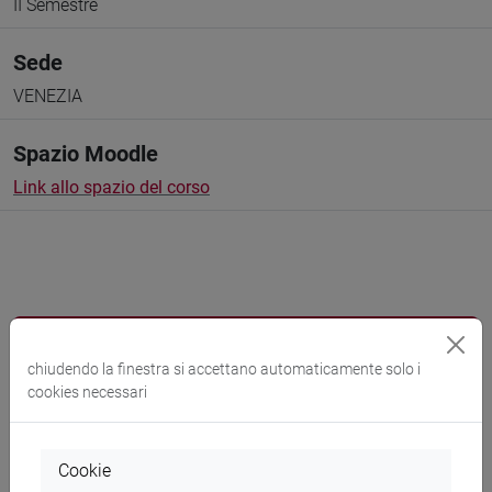
II Semestre
Sede
VENEZIA
Spazio Moodle
Link allo spazio del corso
Docenti e corsi di laurea
chiudendo la finestra si accettano automaticamente solo i
Programma
cookies necessari
Docenti
Cookie