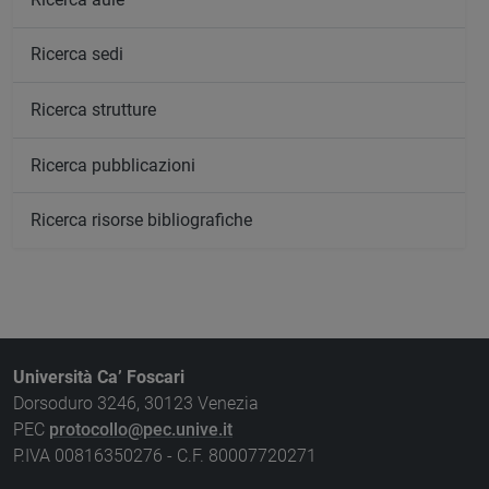
Ricerca sedi
Ricerca strutture
Ricerca pubblicazioni
Ricerca risorse bibliografiche
Università Ca’ Foscari
Dorsoduro 3246, 30123 Venezia
PEC
protocollo@pec.unive.it
P.IVA 00816350276 - C.F. 80007720271