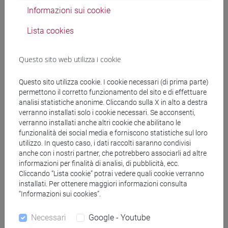
Informazioni sui cookie
SQUARCINI Federico
- 30h Lezione
Lista cookies
Materiali didattici
Questo sito web utilizza i cookie
Questo sito utilizza cookie. I cookie necessari (di prima parte)
Materiali su Moodle
permettono il corretto funzionamento del sito e di effettuare
analisi statistiche anonime. Cliccando sulla X in alto a destra
verranno installati solo i cookie necessari. Se acconsenti,
verranno installati anche altri cookie che abilitano le
Corsi di studio e percorsi
funzionalità dei social media e forniscono statistiche sul loro
utilizzo. In questo caso, i dati raccolti saranno condivisi
[FM10] ANTROPOLOGIA CULTURALE,
anche con i nostri partner, che potrebbero associarli ad altre
ETNOLOGIA, ETNOLINGUISTICA - Laurea
informazioni per finalità di analisi, di pubblicità, ecc.
magistrale (DM270)
Cliccando “Lista cookie” potrai vedere quali cookie verranno
antropologia dell'asia
/
antropologia dell'ambiente
installati. Per ottenere maggiori informazioni consulta
[LM20] LINGUE E CIVILTÀ DELL'ASIA E
“Informazioni sui cookies”.
DELL'AFRICA MEDITERRANEA - Laurea
Necessari
Google - Youtube
magistrale (DM270)