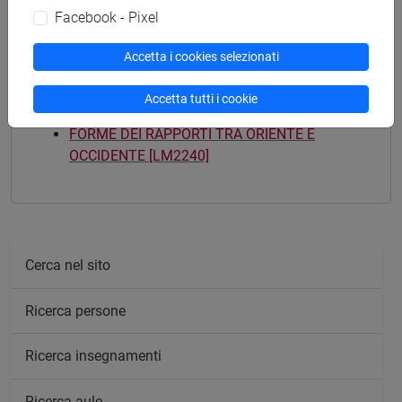
vicino e medio oriente
/
corea
/
sud asia
Facebook - Pixel
Accetta i cookies selezionati
Accetta tutti i cookie
Mutua da
FORME DEI RAPPORTI TRA ORIENTE E
OCCIDENTE [LM2240]
Cerca nel sito
Ricerca persone
Ricerca insegnamenti
Ricerca aule