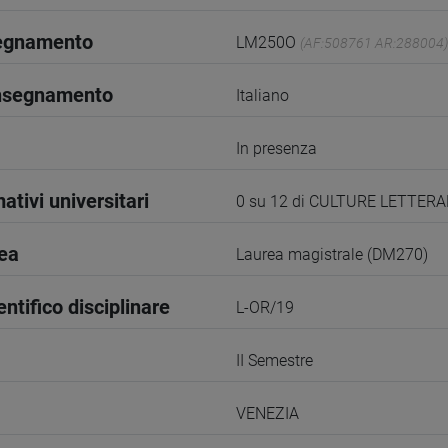
segnamento
LM250O
(AF:508761 AR:288004)
insegnamento
Italiano
In presenza
ativi universitari
0 su 12 di CULTURE LETTERA
rea
Laurea magistrale (DM270)
entifico disciplinare
L-OR/19
II Semestre
VENEZIA