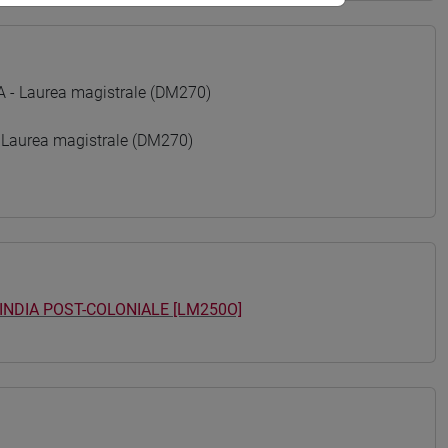
 Laurea magistrale (DM270)
 Laurea magistrale (DM270)
'INDIA POST-COLONIALE [LM250O]