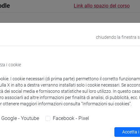
odle
Link allo spazio del corso
chiudendo la finestra 
 corsi di laurea
zza i cookie
guistici
ookie. I cookie necessari (di prima parte) permettono il corretto funzionamen
la X in alto a destra verranno installati solo i cookie necessari. Se accons
R Shyama
tà dei social media e forniscono statistiche sul loro utilizzo. In questo cas
- 60h Esercitazioni
o associarli ad altre informazioni per finalità di analisi, di pubblicità, ecc
er ottenere maggiori informazioni consulta “Informazioni sui cookies”.
didattici
Google - Youtube
Facebook - Pixel
 su Moodle
Accetta i