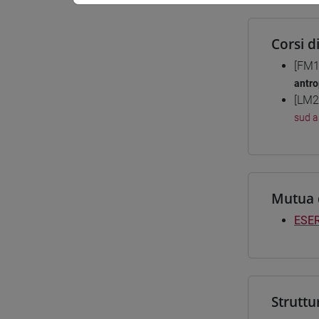
Corsi d
[FM1
antro
[LM2
sud a
Mutua 
ESER
Struttu