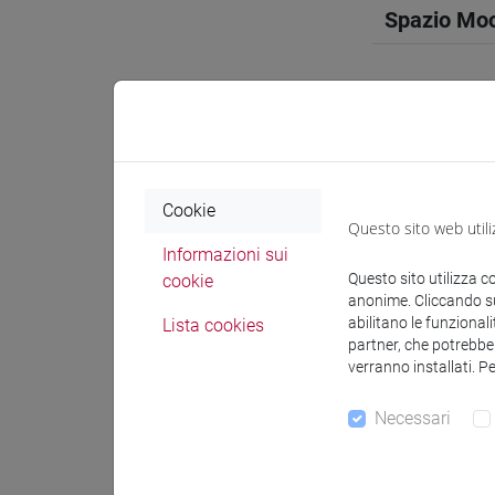
Spazio Mo
Docenti e
Cookie
Questo sito web utili
Esperti lin
Informazioni sui
Questo sito utilizza c
cookie
anonime. Cliccando sul
MEDHEKA
abilitano le funzionali
Lista cookies
partner, che potrebber
verranno installati. P
Materiali 
Necessari
Materiali