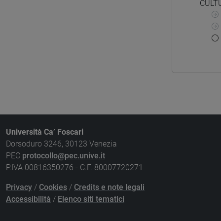
CULTU
Università Ca’ Foscari
Dorsoduro 3246, 30123 Venezia
PEC
protocollo@pec.unive.it
P.IVA 00816350276 - C.F. 80007720271
Privacy
/
Cookies
/
Credits e note legali
Accessibilità
/
Elenco siti tematici