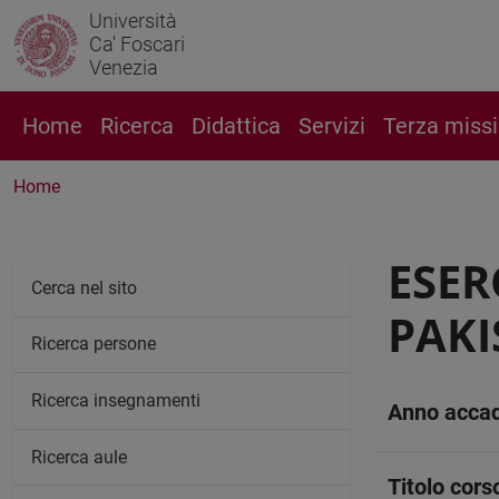
Università
Ca' Foscari
Venezia
Home
Ricerca
Didattica
Servizi
Terza miss
Home
ESER
Cerca nel sito
PAKI
Ricerca persone
Ricerca insegnamenti
Anno acca
Ricerca aule
Titolo cors