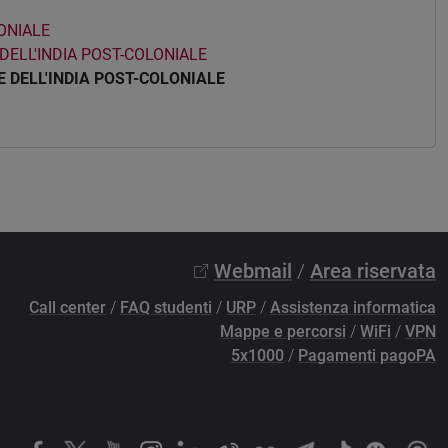
ONIALE
 DELL'INDIA POST-COLONIALE
E DELL'INDIA POST-COLONIALE
Webmail
/
Area riservata
Call center
/
FAQ studenti
/
URP
/
Assistenza informatica
Mappe e percorsi
/
WiFi
/
VPN
5x1000
/
Pagamenti pagoPA