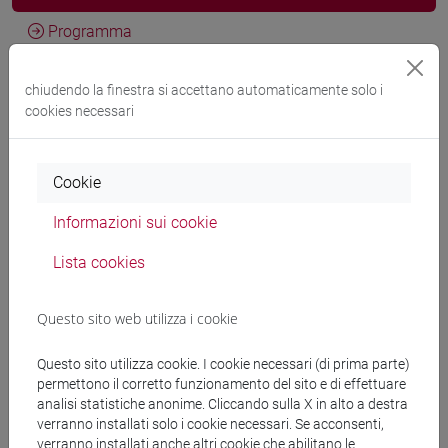
Programma
chiudendo la finestra si accettano automaticamente solo i
Docenti
cookies necessari
GALLO Alessandro
- 30h Lezione
Cookie
Informazioni sui cookie
Materiali didattici
Lista cookies
Materiali su Moodle
Questo sito web utilizza i cookie
Questo sito utilizza cookie. I cookie necessari (di prima parte)
Corsi di studio e percorsi
permettono il corretto funzionamento del sito e di effettuare
analisi statistiche anonime. Cliccando sulla X in alto a destra
[FT3] LETTERE - Laurea
verranno installati solo i cookie necessari. Se acconsenti,
scienze del testo letterario e della comunicazione
/
verranno installati anche altri cookie che abilitano le