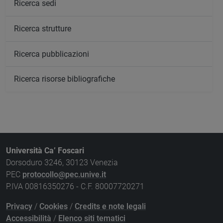
Ricerca sedi
Ricerca strutture
Ricerca pubblicazioni
Ricerca risorse bibliografiche
Università Ca’ Foscari
Dorsoduro 3246, 30123 Venezia
PEC
protocollo@pec.unive.it
P.IVA 00816350276 - C.F. 80007720271
Privacy
/
Cookies
/
Credits e note legali
Accessibilità
/
Elenco siti tematici