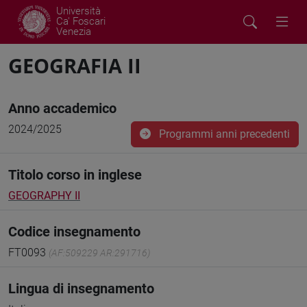
Università
Ca' Foscari
Venezia
GEOGRAFIA II
Anno accademico
2024/2025
Programmi anni precedenti
Titolo corso in inglese
GEOGRAPHY II
Codice insegnamento
FT0093
(AF:509229 AR:291716)
Lingua di insegnamento