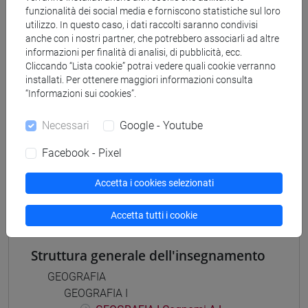
funzionalità dei social media e forniscono statistiche sul loro
scienze dell'antichità
utilizzo. In questo caso, i dati raccolti saranno condivisi
[FT5] STORIA - Laurea
anche con i nostri partner, che potrebbero associarli ad altre
antropologico
/
storico - mediterraneo antico e
informazioni per finalità di analisi, di pubblicità, ecc.
medievale
/
storico - dall'egemonia europea alla
Cliccando “Lista cookie” potrai vedere quali cookie verranno
mondializzazione
installati. Per ottenere maggiori informazioni consulta
“Informazioni sui cookies”.
Necessari
Google - Youtube
Facebook - Pixel
Mutua da
GEOGRAFIA II [FT0093]
Accetta i cookies selezionati
Accetta tutti i cookie
Struttura generale dell'insegnamento
GEOGRAFIA
GEOGRAFIA I