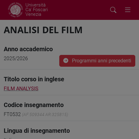
Università
Ca' Foscari
Venezia
ANALISI DEL FILM
Anno accademico
2025/2026
Programmi anni precedenti
Titolo corso in inglese
FILM ANALYSIS
Codice insegnamento
FT0532
(AF:509344 AR:325815)
Lingua di insegnamento