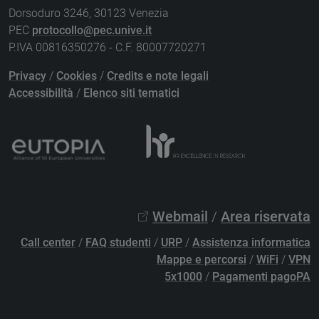
Dorsoduro 3246, 30123 Venezia
PEC
protocollo@pec.unive.it
P.IVA 00816350276 - C.F. 80007720271
Privacy
/
Cookies
/
Credits e note legali
Accessibilità
/
Elenco siti tematici
Webmail
/
Area riservata
Call center
/
FAQ studenti
/
URP
/
Assistenza informatica
Mappe e percorsi
/
WiFi
/
VPN
5x1000
/
Pagamenti pagoPA