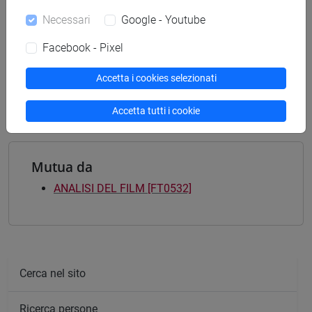
[FT5] STORIA - Laurea
Necessari
Google - Youtube
archivistico bibliotecario
[FTR3] LETTERE - Laurea
Facebook - Pixel
scienze del testo letterario e della comunicazione
[FTR5] STORIA - Laurea
Accetta i cookies selezionati
archivistico bibliotecario
Accetta tutti i cookie
Mutua da
ANALISI DEL FILM [FT0532]
Cerca nel sito
Ricerca persone