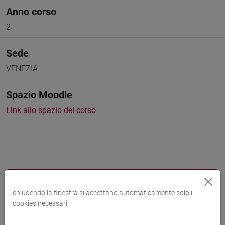
Anno corso
2
Sede
VENEZIA
Spazio Moodle
Link allo spazio del corso
Docenti e corsi di laurea
chiudendo la finestra si accettano automaticamente solo i
Programma
cookies necessari