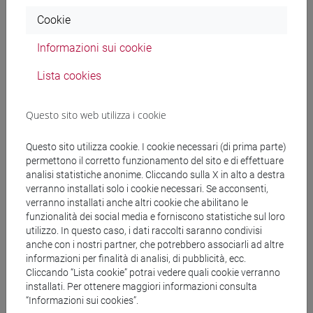
Docenti
Cookie
Informazioni sui cookie
DALLA GASSA Marco
- 30h Lezione
Lista cookies
Materiali didattici
Questo sito web utilizza i cookie
Questo sito utilizza cookie. I cookie necessari (di prima parte)
Materiali su Moodle
permettono il corretto funzionamento del sito e di effettuare
analisi statistiche anonime. Cliccando sulla X in alto a destra
verranno installati solo i cookie necessari. Se acconsenti,
verranno installati anche altri cookie che abilitano le
Corsi di studio e percorsi
funzionalità dei social media e forniscono statistiche sul loro
utilizzo. In questo caso, i dati raccolti saranno condivisi
[FT1] CONSERVAZIONE E GESTIONE DEI BENI
anche con i nostri partner, che potrebbero associarli ad altre
E DELLE ATTIVITÀ CULTURALI - Laurea
informazioni per finalità di analisi, di pubblicità, ecc.
egart
/
tars
/
tars
/
egart
Cliccando “Lista cookie” potrai vedere quali cookie verranno
[FT3] LETTERE - Laurea
installati. Per ottenere maggiori informazioni consulta
“Informazioni sui cookies”.
scienze del testo letterario e della comunicazione