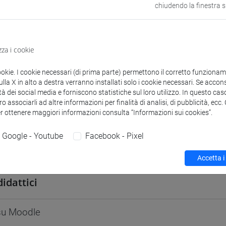
chiudendo la finestra 
odle
Link allo spazio del corso
zza i cookie
ookie. I cookie necessari (di prima parte) permettono il corretto funzionamen
 corsi di laurea
Programma
la X in alto a destra verranno installati solo i cookie necessari. Se accons
tà dei social media e forniscono statistiche sul loro utilizzo. In questo cas
o associarli ad altre informazioni per finalità di analisi, di pubblicità, ecc
er ottenere maggiori informazioni consulta “Informazioni sui cookies”.
Google - Youtube
Facebook - Pixel
Angela
- 30h Lezione
Accetta i
didattici
 su Moodle