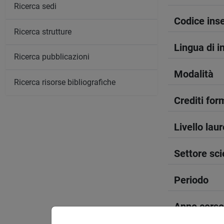
Ricerca sedi
Codice in
Ricerca strutture
Lingua di 
Ricerca pubblicazioni
Modalità
Ricerca risorse bibliografiche
Crediti form
Livello lau
Settore sci
Periodo
Anno corso