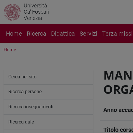
Università
Ca' Foscari
Venezia
Home
Ricerca
Didattica
Servizi
Terza miss
Home
MANA
Cerca nel sito
ORG
Ricerca persone
Ricerca insegnamenti
Anno acca
Ricerca aule
Titolo cors