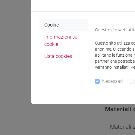
Spazio Mo
Cookie
Questo sito web utili
Informazioni sui
Questo sito utilizza c
cookie
Docenti e
anonime. Cliccando sul
abilitano le funzionali
Lista cookies
partner, che potrebber
verranno installati. P
Docenti
Necessari
NATIVIO 
Materiali 
Materiali