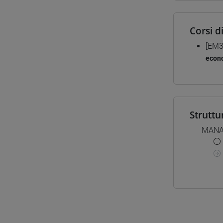
Corsi d
[EM3
econo
Struttu
MANA