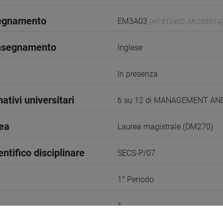
segnamento
EM3A03
(AF:512402 AR:288514)
insegnamento
Inglese
In presenza
ativi universitari
6 su 12 di MANAGEMENT A
rea
Laurea magistrale (DM270)
entifico disciplinare
SECS-P/07
1° Periodo
1