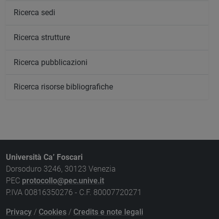
Ricerca sedi
Ricerca strutture
Ricerca pubblicazioni
Ricerca risorse bibliografiche
Università Ca’ Foscari
Dorsoduro 3246, 30123 Venezia
PEC
protocollo@pec.unive.it
P.IVA 00816350276 - C.F. 80007720271
Privacy
/
Cookies
/
Credits e note legali